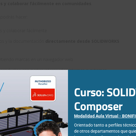
os y colaborar fácilmente en comunidades
.
podrás hacer:
s y colaborar fácilmente
tos y la documentación
directamente desde SOLIDWORKS
artiendo marcas en un navegador web
productos con partes interesadas internas o externas
e proyectos para
crear, asignar y realizar un seguimiento
de
Curso: SOL
 con una implementación instantánea y una configuración y un
Composer
Modalidad Aula Virtual - BONI
eden ofrecer nuestros expertos (sí, seres humanos reales), así
elación con tu transición a la nube
Orientado tanto a perfiles técni
de otros departamentos que qui
raslado de tus datos a la nube: