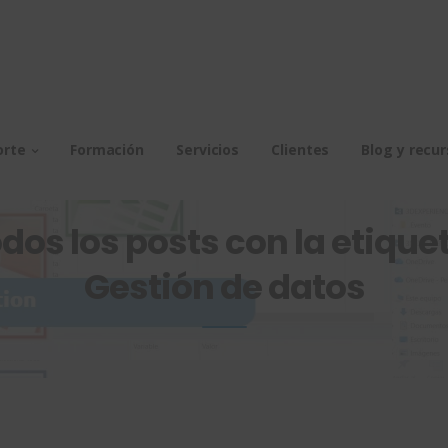
orte
Formación
Servicios
Clientes
Blog y recu
dos los posts con la etiquet
Gestión de datos