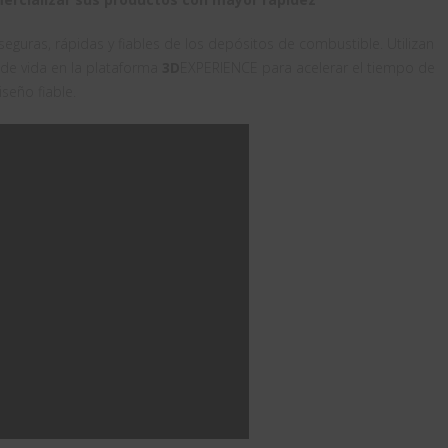
guras, rápidas y fiables de los depósitos de combustible. Utilizan
o de vida en la plataforma
3D
EXPERIENCE para acelerar el tiempo de
seño fiable.