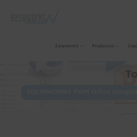
Easyworks
Productos
Sop
To