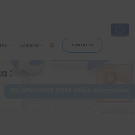
rsos
Comprar
CONTACTO
a :