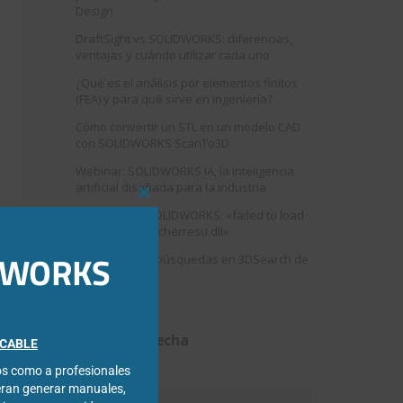
Design
DraftSight vs SOLIDWORKS: diferencias,
ventajas y cuándo utilizar cada uno
¿Qué es el análisis por elementos finitos
(FEA) y para qué sirve en ingeniería?
Cómo convertir un STL en un modelo CAD
con SOLIDWORKS ScanTo3D
Webinar: SOLIDWORKS IA, la inteligencia
artificial diseñada para la industria
Close
Error al abrir SOLIDWORKS: «failed to load
this
swshellfilelauncherresu.dll»
module
IDWORKS
Como mejorar búsquedas en 3DSearch de
3DEXPERIENCE
Filtrar por fecha
FICABLE
cos como a profesionales
eran generar manuales,
Filtrar