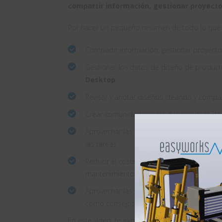
compartir información, gestionar proyect
Por hacer un pequeño resumen de todo lo que 
Compartir información, gestionar proyecto
Gestionar los datos de diseño de produc
Desktop
Revisar y anotar diseños creando y comp
Crear comunidades para debatir ideas de 
Aprovechar las herramientas de gestión d
las tareas
Reducir el coste total de propiedad (TCO)
mantenimiento sencillos
Aprovechar las ventajas del soporte que pu
como consejos para afrontar tus retos en r
En este vídeo, te explicamos cómo funciona el t