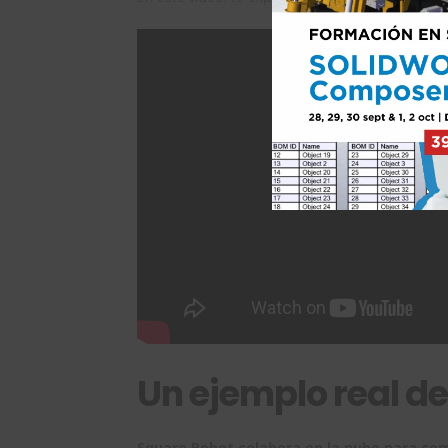
Un ejemplo real de
Square Robot colabora en la nube para com