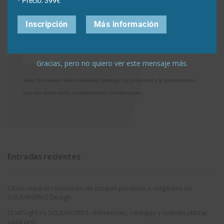
Precio: 399€
utilización
Inscripción
Más información
Gracias, pero no quiero ver este mensaje más.
Nota: Es nuestra responsabilidad proteger su privacidad y le garantizamos
que sus datos serán completamente confidenciales.
Entradas recientes
Cómo reparar relaciones de croquis perdidas o colgantes en
SOLIDWORKS Design
DraftSight vs SOLIDWORKS: diferencias, ventajas y cuándo utilizar
cada uno