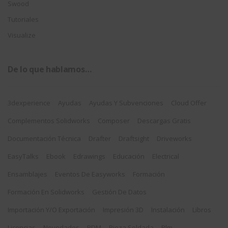
Swood
Tutoriales
Visualize
De lo que hablamos…
3dexperience
Ayudas
Ayudas Y Subvenciones
Cloud Offer
Complementos Solidworks
Composer
Descargas Gratis
Documentación Técnica
Drafter
Draftsight
Driveworks
EasyTalks
Ebook
Edrawings
Educación
Electrical
Ensamblajes
Eventos De Easyworks
Formación
Formación En Solidworks
Gestión De Datos
Importación Y/o Exportación
Impresión 3D
Instalación
Libros
Licencias
Novedades
PDM
Pieza Soldada
Plm