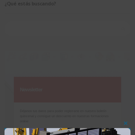
¿Qué estás buscando?
Buscar:
Newsletter
Déjanos tus datos para poder registrarte en nuestro boletín
quincenal y consigue un descuento en nuestras formaciones
online:
Clos
Correo electrónico de contacto
*