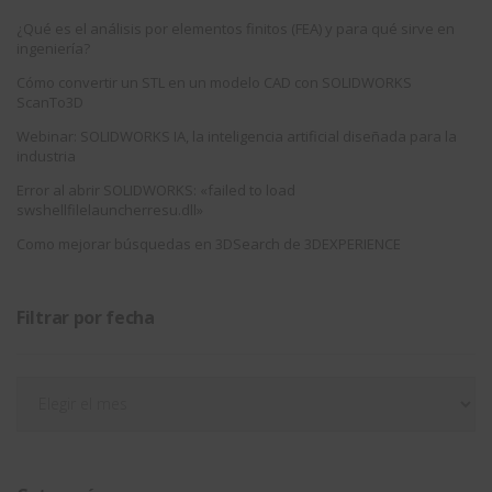
¿Qué es el análisis por elementos finitos (FEA) y para qué sirve en
ingeniería?
Cómo convertir un STL en un modelo CAD con SOLIDWORKS
ScanTo3D
Webinar: SOLIDWORKS IA, la inteligencia artificial diseñada para la
industria
Error al abrir SOLIDWORKS: «failed to load
swshellfilelauncherresu.dll»
Como mejorar búsquedas en 3DSearch de 3DEXPERIENCE
Filtrar por fecha
Filtrar
por
fecha