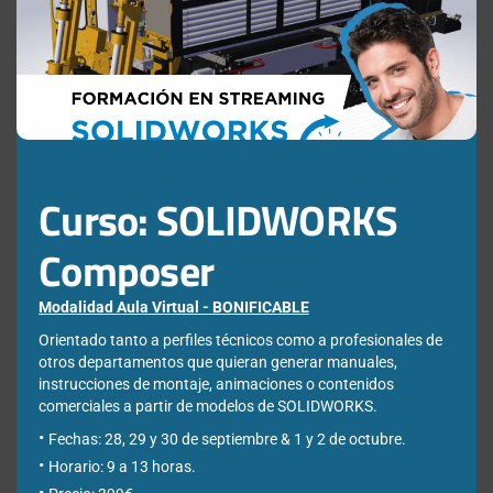
this
mod
Nombre
*
Apellidos
*
Curso: SOLIDWORKS
Composer
Empresa
*
Modalidad Aula Virtual - BONIFICABLE
Ciudad
Orientado tanto a perfiles técnicos como a profesionales de
*
otros departamentos que quieran generar manuales,
instrucciones de montaje, animaciones o contenidos
comerciales a partir de modelos de SOLIDWORKS.
*Required Fields
Fechas: 28, 29 y 30 de septiembre & 1 y 2 de octubre.
Horario: 9 a 13 horas.
Acepto la
Directiva de privacidad
y
Condiciones de