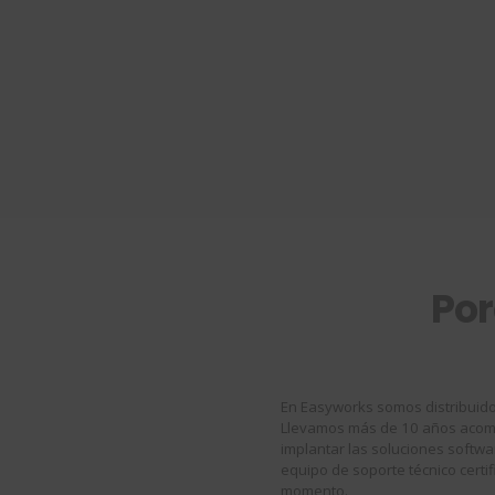
Po
En Easyworks somos distribuido
Llevamos más de 10 años acomp
implantar las soluciones soft
equipo de soporte técnico certi
momento.