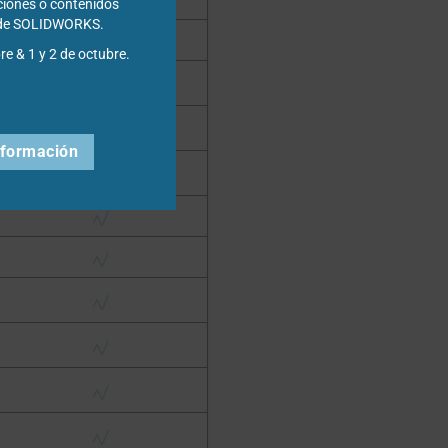
ciones o contenidos
s de SOLIDWORKS.
re & 1 y 2 de octubre.
nformación