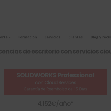
LIDWORKS Design con Clou
orte
Formación
Servicios
Clientes
Blog y recu
cencias de escritorio con servicios cl
SOLIDWORKS Professional
con Cloud Services
Garantía de Reembolso de 15 Días
4.152€/año*