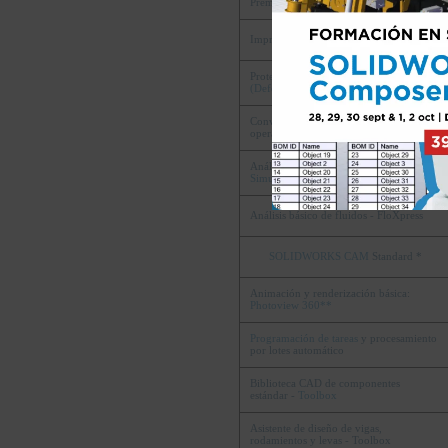
Premium)
Impresión directa impresoras 3D: AMF
Protección de la protección intelectual
(Defeature)
Conversión y reconocimiento de
operaciones
(Featureworks)
Análisis básico estructural de piezas –
SimulationXpress
Análisis básico de fluidos - FloXpress
SOLIDWORKS CAM
Standard *
Animación y renderización básica:
Photoview 360**
Programación de tareas
y procesamiento
por lotes automático
Biblioteca CAD de componentes
estándar -
Toolbox
Asistente de diseño de vigas,
rodamientos y levas - Toolbox