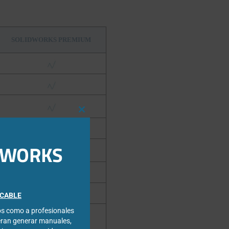
SOLIDWORKS PREMIUM
Close
this
module
IDWORKS
FICABLE
cos como a profesionales
eran generar manuales,