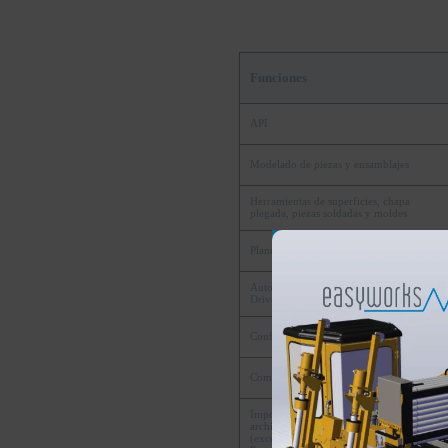
Funciones
API
Modelado de piezas y ensamblajes
Herramientas de superficies, chapa
plegada, piezas soldadas y moldes
Planos en 2D, listas y tablas
Automatización del diseño -
DriveWorksXpress
Configuraciones de piezas y ensamblajes
Comprobación de interferencias
Importación y exportación avanzadas de
archivos de CAD y 3D
Interconnect
(excepto CATIA - sólo para versión