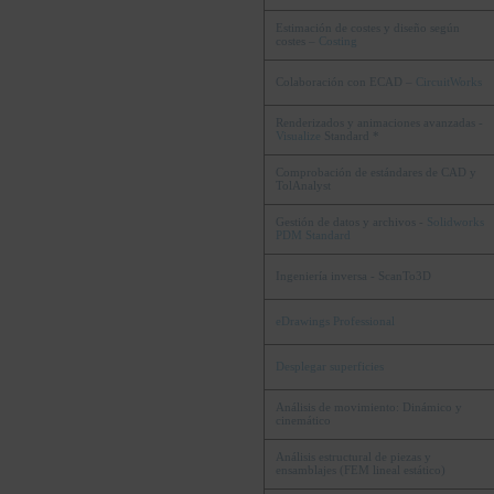
Estimación de costes y diseño según
costes –
Costing
Colaboración con ECAD –
CircuitWorks
Renderizados y animaciones avanzadas -
Visualize
Standard *
Comprobación de estándares de CAD y
TolAnalyst
Gestión de datos y archivos -
Solidworks
PDM Standard
Ingeniería inversa - ScanTo3D
eDrawings Professional
Desplegar superficies
Análisis de movimiento: Dinámico y
cinemático
Análisis estructural de piezas y
ensamblajes (FEM lineal estático)