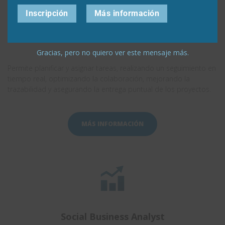
Inscripción
Más información
Project Planner
.
Gracias, pero no quiero ver este mensaje más.
Permite planificar y asignar tareas, realizando un seguimiento en
tiempo real, optimizando la colaboración, mejorando la
trazabilidad y asegurando la entrega puntual de los proyectos.
MÁS INFORMACIÓN
Social Business Analyst