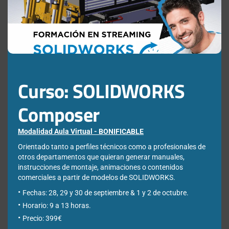
mod
Collaborative Industry Innovator
Curso: SOLIDWORKS
Mejora la colaboración y gestión de datos en equipos de
Composer
diseño, permitiendo organizar, compartir y controlar la
información de los proyectos en un entorno centralizado y
accesible.
Modalidad Aula Virtual - BONIFICABLE
Orientado tanto a perfiles técnicos como a profesionales de
otros departamentos que quieran generar manuales,
MÁS INFORMACIÓN
instrucciones de montaje, animaciones o contenidos
comerciales a partir de modelos de SOLIDWORKS.
Fechas: 28, 29 y 30 de septiembre & 1 y 2 de octubre.
Horario: 9 a 13 horas.
Precio: 399€