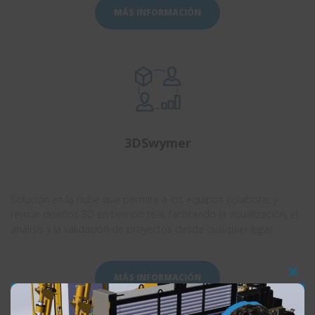
MÁS INFORMACIÓN
3DSwymer
.
Solución en la nube que permite a los equipos colaborar y
revisar diseños 3D en tiempo real, facilitando la visualización, el
análisis y la validación de proyectos desde cualquier lugar
MÁS INFORMACIÓN
Clos
this