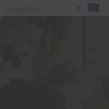
Emprendedores e
incubadoras
3DEXPERIENCE® Works para Startups.
Plan especial para emprendedores en