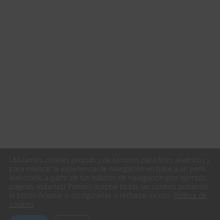
Utilizamos cookies propias y de terceros para fines analíticos y
para mejorar la experiencia de navegación en base a un perfil
elaborado a partir de tus hábitos de navegación (por ejemplo,
páginas visitadas). Puedes aceptar todas las cookies pulsando
el botón Aceptar o configurarlas o rechazar su uso.
Política de
cookies
.