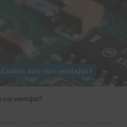
 sus ventajas?
cuit Board
), es un soporte físico donde se instalan componentes