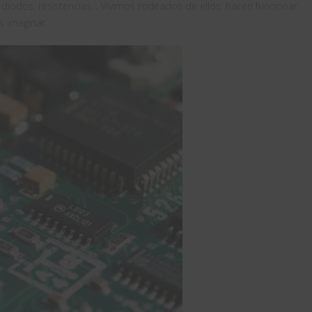
 diodos, resistencias… Vivimos rodeados de ellos: hacen funcionar
s imaginar.