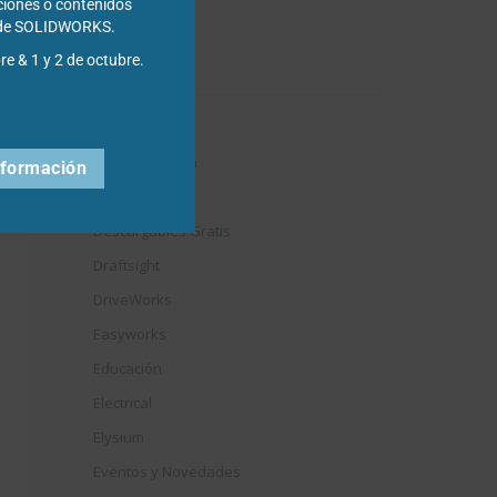
ciones o contenidos
s de SOLIDWORKS.
Categorías
re & 1 y 2 de octubre.
3DExperience
Chapa metálica
nformación
Composer
Descargables Gratis
Draftsight
DriveWorks
Easyworks
Educación
Electrical
Elysium
Eventos y Novedades