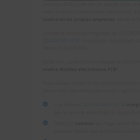
Una placa PCB puede ser tan sencilla como una 
miles de pistas y componentes electrónicos. Y 
realiza en las propias empresas
, siendo la 
La suite de productos integrados de SOLIDWORKS
SOLIDWORKS PCB
. Una solución desarrollada 
Altium y SOLIDWORKS.
Dicho esto, ¿cuáles son las ventajas de SOLI
realice diseños electrónicos PCB?
Pues, aunque podéis ver las características en 
parece más importante para vuestro negocio si 
Si ya empleas
SOLIDWORKS CAD
, la
integ
que la curva de aprendizaje es corta y faci
Todos los
cambios
que hagas en tus dis
cualquier cambio que se produzca en es