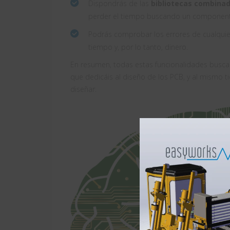
Dispondrás de las
bibliotecas combina
perder el tiempo buscando un component
Podrás comprobar los errores de cualquier 
tiempo y, por lo tanto, dinero.
En resumen, todas estas funcionalidades busca
que dedicáis al diseño de los PCB, y al mismo 
diseñar.