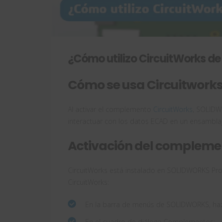
¿Cómo utilizo CircuitWorks 
Cómo se usa Circuitwork
Al activar el complemento
CircuitWorks
, SOLIDW
interactuar con los datos ECAD en un ensamblaj
Activación del compleme
CircuitWorks está instalado en SOLIDWORKS Pr
CircuitWorks:
En la barra de menús de SOLIDWORKS, haz
En el cuadro de diálogo Complementos: