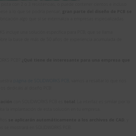
pista con 2 o 3 resistencias, o puede contener cientos e incluso
pese a lo que se podría pensar,
gran parte del diseño de PCB se
fabricación algo que sí se externaliza a empresas especializadas.
 incluye una solución específica para PCB, que se llama
sobre la base de más de 50 años de experiencia acumulada de
DWORKS PCB?
¿Qué tiene de interesante para una empresa que
nuestra
página de SOLIDWORKS PCB
, vamos a resaltar lo que nos
os dedicáis al diseño PCB:
ración
con SOLIDWORKS PCB es
total
. La interfaz es similar por lo
lita la implantación de esta solución en tu empresa.
eños
se aplicarán automáticamente a los archivos de CAD
, y
tos se mostrará en SOLIDWORKS PCB.