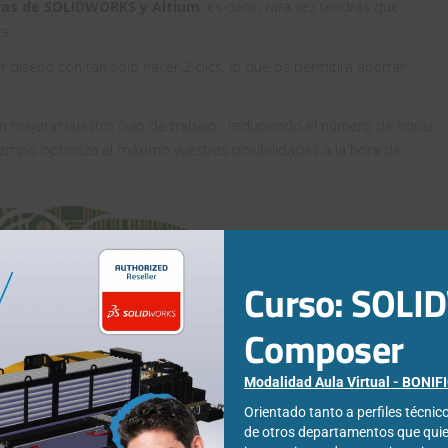
das de SOLIDWORKS y Altium
, es decir, rara vez tendrás que
e.
diseño con tan solo hacer 2 clics, lo que os permitirá ahorrar
n mejorar vuestro flujo de trabajo, reduciendo el número de horas
tiempo optimiza al máximo vuestras posibilidades a la hora de
Curso: SOL
Composer
Modalidad Aula Virtual - BONI
Orientado tanto a perfiles técni
de otros departamentos que qui