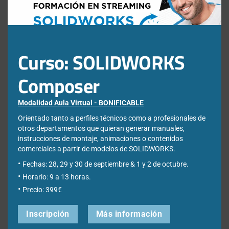
SpaceMouse por si os interesan.
Pide presupuesto
aquí
, seleccionando la opción de «Ratones 3D
SpaceMouse»
Curso: SOLIDWORKS
12 noviembre, 2019
Bárbara Liniado
Eventos y Novedades
,
Ratones 3D
Composer
No hay comentarios todavía
Modalidad Aula Virtual - BONIFICABLE
Orientado tanto a perfiles técnicos como a profesionales de
otros departamentos que quieran generar manuales,
¿Qué estás buscando?
instrucciones de montaje, animaciones o contenidos
comerciales a partir de modelos de SOLIDWORKS.
Buscar:
Fechas: 28, 29 y 30 de septiembre & 1 y 2 de octubre.
Horario: 9 a 13 horas.
Precio: 399€
Inscripción
Más información