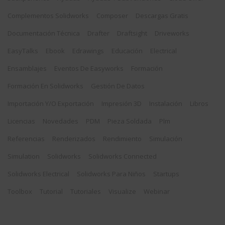
Complementos Solidworks
Composer
Descargas Gratis
Documentación Técnica
Drafter
Draftsight
Driveworks
EasyTalks
Ebook
Edrawings
Educación
Electrical
Ensamblajes
Eventos De Easyworks
Formación
Formación En Solidworks
Gestión De Datos
Importación Y/o Exportación
Impresión 3D
Instalación
Libros
Licencias
Novedades
PDM
Pieza Soldada
Plm
Referencias
Renderizados
Rendimiento
Simulación
Simulation
Solidworks
Solidworks Connected
Solidworks Electrical
Solidworks Para Niños
Startups
Toolbox
Tutorial
Tutoriales
Visualize
Webinar