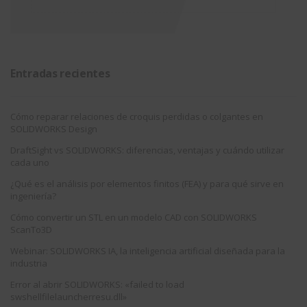
Entradas recientes
Cómo reparar relaciones de croquis perdidas o colgantes en
SOLIDWORKS Design
DraftSight vs SOLIDWORKS: diferencias, ventajas y cuándo utilizar
cada uno
¿Qué es el análisis por elementos finitos (FEA) y para qué sirve en
ingeniería?
Cómo convertir un STL en un modelo CAD con SOLIDWORKS
ScanTo3D
Webinar: SOLIDWORKS IA, la inteligencia artificial diseñada para la
industria
Error al abrir SOLIDWORKS: «failed to load
swshellfilelauncherresu.dll»