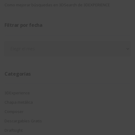
Como mejorar búsquedas en 3DSearch de 3DEXPERIENCE
Filtrar por fecha
Filtrar
por
fecha
Categorías
3DExperience
Chapa metálica
Composer
Descargables Gratis
Draftsight