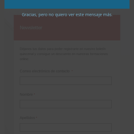
Gracias, pero no quiero ver este mensaje más.
Newsletter
Déjanos tus datos para poder registrarte en nuestro boletín
quincenal y consigue un descuento en nuestras formaciones
online:
Correo electrónico de contacto
*
Nombre
*
Apellidos
*