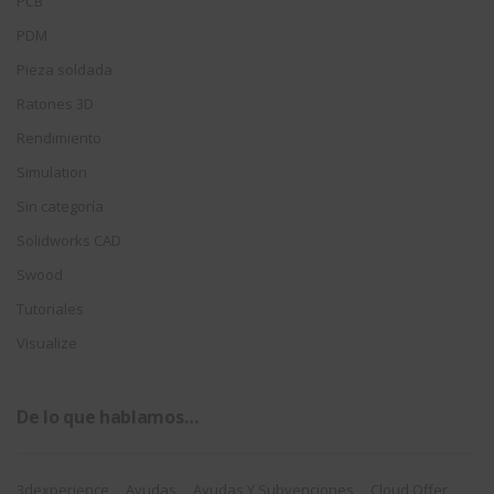
PCB
PDM
Pieza soldada
Ratones 3D
Rendimiento
Simulation
Sin categoría
Solidworks CAD
Swood
Tutoriales
Visualize
De lo que hablamos…
3dexperience
Ayudas
Ayudas Y Subvenciones
Cloud Offer