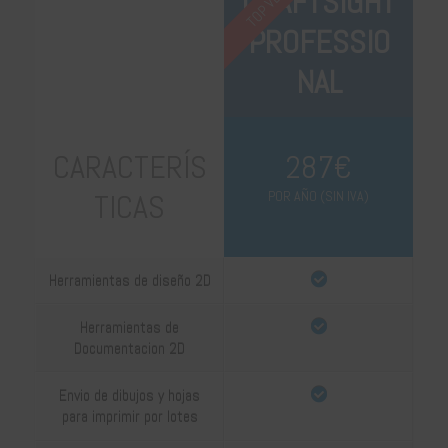
DRAFTSIGHT
PROFESSIO
NAL
CARACTERÍS
287€
TICAS
POR AÑO (SIN IVA)
Herramientas de diseño 2D
Herramientas de
Documentacion 2D
Envio de dibujos y hojas
para imprimir por lotes