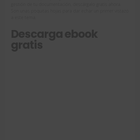
gestión de tu documentación, descárgalo gratis ahora.
Son unas poquitas hojas para dar echar un primer vistazo
a este tema.
Descarga ebook
gratis