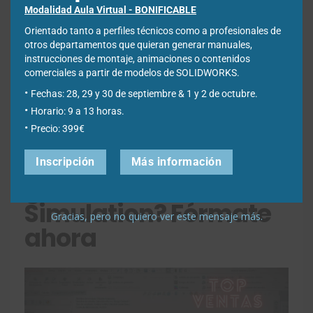
Modalidad Aula Virtual - BONIFICABLE
Orientado tanto a perfiles técnicos como a profesionales de
otros departamentos que quieran generar manuales,
instrucciones de montaje, animaciones o contenidos
comerciales a partir de modelos de SOLIDWORKS.
Fechas: 28, 29 y 30 de septiembre & 1 y 2 de octubre.
Horario: 9 a 13 horas.
Precio: 399€
¿Te quedas con
Inscripción
Más información
ganas de más
Simulation? Fórmate
Gracias, pero no quiero ver este mensaje más.
ahora