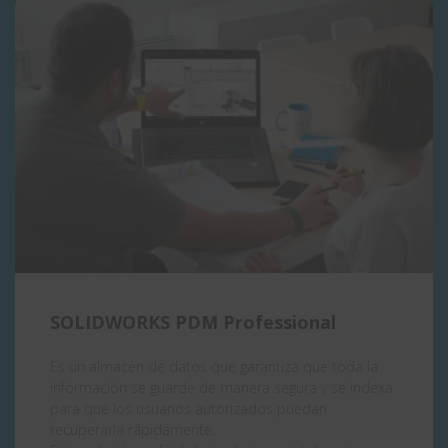
SOLIDWORKS PDM Professional
Es un almacén de datos que garantiza que toda la
información se guarde de manera segura y se indexa
para que los usuarios autorizados puedan
recuperarla rápidamente.