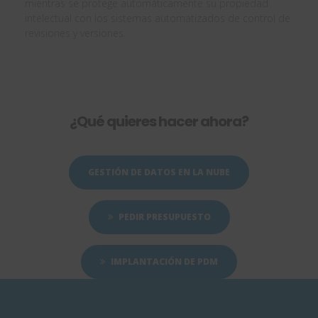
mientras se protege automáticamente su propiedad
intelectual con los sistemas automatizados de control de
revisiones y versiones.
¿Qué quieres hacer ahora?
GESTIÓN DE DATOS EN LA NUBE
PEDIR PRESUPUESTO
IMPLANTACIÓN DE PDM