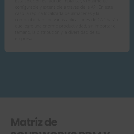
Esta solución es fácil de implantar, y totalmente
configurable y extensible a través de la API. En este
caso la réplica localizada de almacenes y la
compatibilidad con varias aplicaciones de CAD harán
que logre una enorme productividad, sin importar el
tamaño, la distribución y la diversidad de su
empresa.
Matriz de