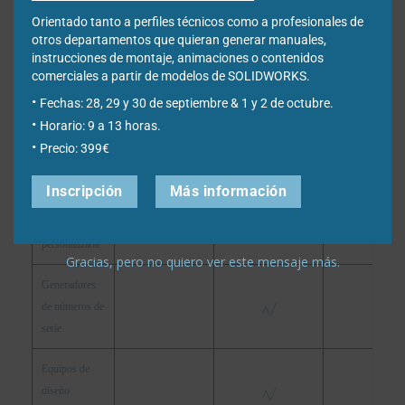
documentos
Orientado tanto a perfiles técnicos como a profesionales de
otros departamentos que quieran generar manuales,
Capacidad de
instrucciones de montaje, animaciones o contenidos
comerciales a partir de modelos de SOLIDWORKS.
ampliación
Fechas: 28, 29 y 30 de septiembre & 1 y 2 de octubre.
Creación
Horario: 9 a 13 horas.
automatizada
Precio: 399€
de archivos
neutros
Inscripción
Más información
Configuración
personalizada
Gracias, pero no quiero ver este mensaje más.
Generadores
de números de
serie
Equipos de
diseño