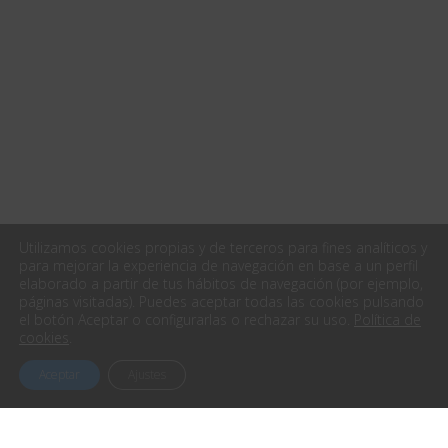
Utilizamos cookies propias y de terceros para fines analíticos y
para mejorar la experiencia de navegación en base a un perfil
elaborado a partir de tus hábitos de navegación (por ejemplo,
páginas visitadas). Puedes aceptar todas las cookies pulsando
el botón Aceptar o configurarlas o rechazar su uso.
Política de
cookies
.
Aceptar
Ajustes