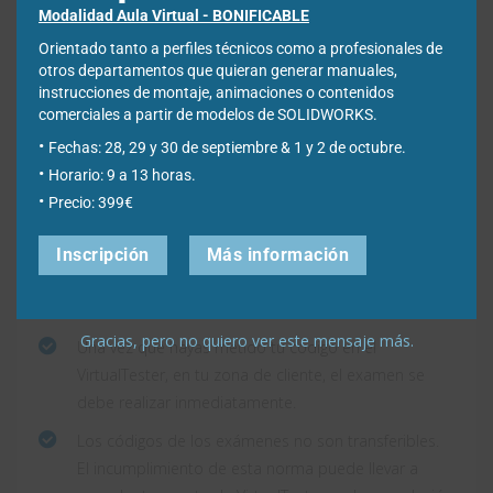
Modalidad Aula Virtual - BONIFICABLE
Sigue este procedimiento solamente cuando ya
Orientado tanto a perfiles técnicos como a profesionales de
estés listo para realizar los exámenes deseados.
otros departamentos que quieran generar manuales,
Los cupones tienen una fecha de vencimiento de
instrucciones de montaje, animaciones o contenidos
180 días después de su recepción.
comerciales a partir de modelos de SOLIDWORKS.
Están permitidas dos usos de cada código por año
Fechas: 28, 29 y 30 de septiembre & 1 y 2 de octubre.
de calendario. El sistema VirtualTester permitirá el
Horario: 9 a 13 horas.
uso de un código en el teléfono móvil del 1 de enero
Precio: 399€
al 30 de junio y luego otro uso en el mismo teléfono
móvil desde el 1 de julio al 31 de diciembre. Si
Inscripción
Más información
necesitas más códigos para que más móviles
tengan acceso,
contacta con nosotros
.
Gracias, pero no quiero ver este mensaje más.
Una vez que hayas metido tu código en el
VirtualTester, en tu zona de cliente, el examen se
debe realizar inmediatamente.
Los códigos de los exámenes no son transferibles.
El incumplimiento de esta norma puede llevar a