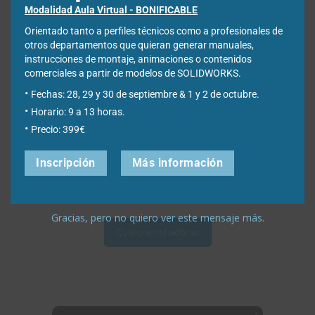
Modalidad Aula Virtual - BONIFICABLE
Orientado tanto a perfiles técnicos como a profesionales de
otros departamentos que quieran generar manuales,
instrucciones de montaje, animaciones o contenidos
comerciales a partir de modelos de SOLIDWORKS.
Draftsight, funcionamiento y formas de
Fechas: 28, 29 y 30 de septiembre & 1 y 2 de octubre.
licenciamiento
Horario: 9 a 13 horas.
Analizamos en este webinar Draftsight desde un punto de
Precio: 399€
vista técnico, vemos su interfaz y su usabilidad. Además,
analizamos las diferentes formas de licenciamiento para
Inscripción
Más información
acceder al software y diferentes casos de éxito
relacionados con su uso.
Gracias, pero no quiero ver este mensaje más.
Quiero ver el webinar