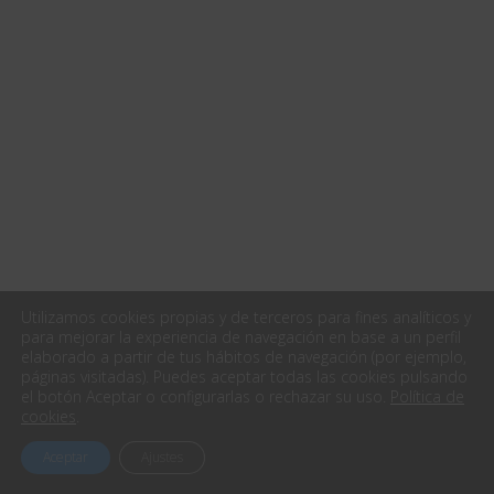
Utilizamos cookies propias y de terceros para fines analíticos y
para mejorar la experiencia de navegación en base a un perfil
elaborado a partir de tus hábitos de navegación (por ejemplo,
páginas visitadas). Puedes aceptar todas las cookies pulsando
el botón Aceptar o configurarlas o rechazar su uso.
Política de
cookies
.
Aceptar
Ajustes