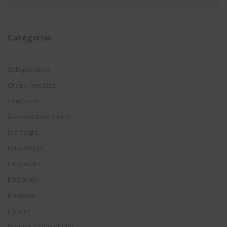
por
fecha
Categorías
3DExperience
Chapa metálica
Composer
Descargables Gratis
Draftsight
DriveWorks
Easyworks
Educación
Electrical
Elysium
Eventos y Novedades