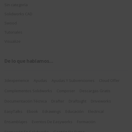
Sin categoría
Solidworks CAD
Swood
Tutoriales
Visualize
De lo que hablamos…
3dexperience
Ayudas
Ayudas Y Subvenciones
Cloud Offer
Complementos Solidworks
Composer
Descargas Gratis
Documentación Técnica
Drafter
Draftsight
Driveworks
EasyTalks
Ebook
Edrawings
Educación
Electrical
Ensamblajes
Eventos De Easyworks
Formación