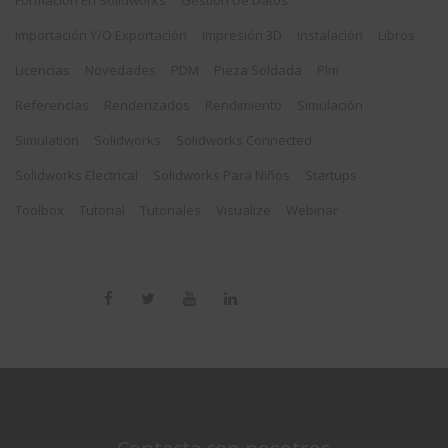
Formación En Solidworks
Gestión De Datos
Importación Y/o Exportación
Impresión 3D
Instalación
Libros
Licencias
Novedades
PDM
Pieza Soldada
Plm
Referencias
Renderizados
Rendimiento
Simulación
Simulation
Solidworks
Solidworks Connected
Solidworks Electrical
Solidworks Para Niños
Startups
Toolbox
Tutorial
Tutoriales
Visualize
Webinar