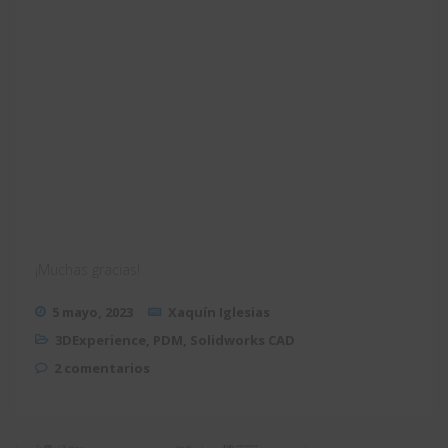
¡Muchas gracias!
5 mayo, 2023
Xaquín Iglesias
3DExperience
,
PDM
,
Solidworks CAD
2 comentarios