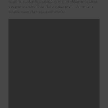
arrastrar y soltar la anotación y el ensamblaje en la tarea,
y asignarla al diseñador. Esto agiliza profundamente la
colaboración y la mejora del diseño.