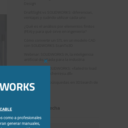
Design
DraftSight vs SOLIDWORKS: diferencias,
ventajas y cuándo utilizar cada uno
¿Qué es el análisis por elementos finitos
(FEA) y para qué sirve en ingeniería?
Cómo convertir un STL en un modelo CAD
con SOLIDWORKS ScanTo3D
Webinar: SOLIDWORKS IA, la inteligencia
artificial diseñada para la industria
Close
Error al abrir SOLIDWORKS: «failed to load
this
swshellfilelauncherresu.dll»
module
IDWORKS
Como mejorar búsquedas en 3DSearch de
3DEXPERIENCE
Filtrar por fecha
FICABLE
cos como a profesionales
eran generar manuales,
Filtrar