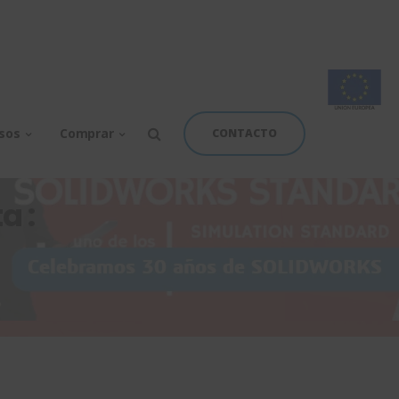
rsos
Comprar
CONTACTO
a :