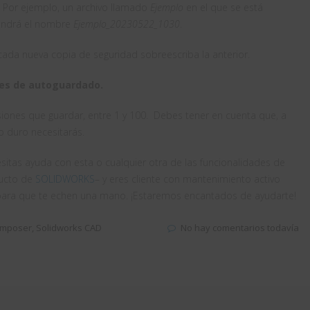
o. Por ejemplo, un archivo llamado
Ejemplo
en el que se está
tendrá el nombre
Ejemplo_20230522_1030
.
cada nueva copia de seguridad sobreescriba la anterior.
nes de autoguardado.
iones que guardar, entre 1 y 100. Debes tener en cuenta que, a
o duro necesitarás.
sitas ayuda con esta o cualquier otra de las funcionalidades de
ucto de
SOLIDWORKS
– y eres cliente con mantenimiento activo
 para que te echen una mano. ¡Estaremos encantados de ayudarte!
mposer
,
Solidworks CAD
No hay comentarios todavía