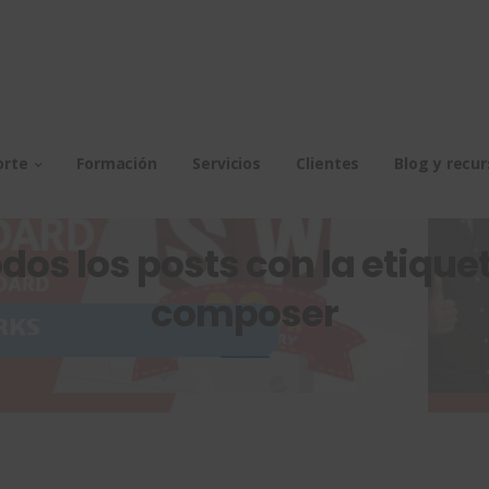
orte
Formación
Servicios
Clientes
Blog y recu
dos los posts con la etiquet
composer