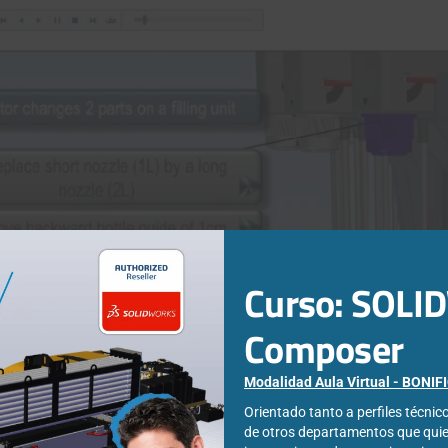
Curso: SOL
Composer
seguridad en SOLIDWORKS Composer
Modalidad Aula Virtual - BONI
eterminada copias de seguridad de los archivos antes de realizar
Orientado tanto a perfiles técni
terior a la última versión guardada del archivo. Hoy te explicamos
de otros departamentos que qui