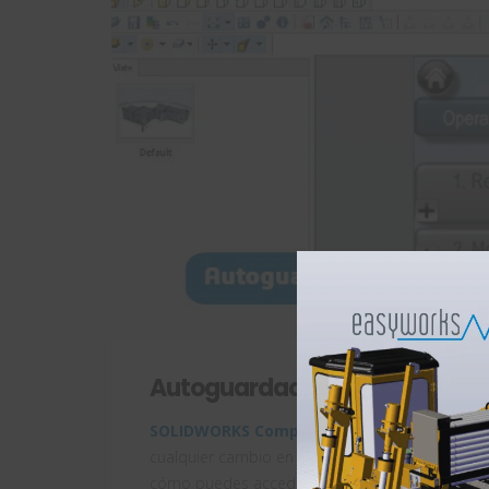
Autoguardado de copias de 
SOLIDWORKS Composer
guarda de forma pred
cualquier cambio en ellos, siendo una versión an
cómo puedes acceder a esta copia.