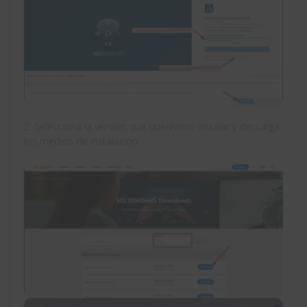
2. Selecciona la versión que queremos instalar y descarga
los medios de instalación: