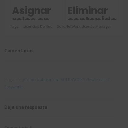
a IFC con
a Toolbox
Asignar
Eliminar
SOLIDWORKS
en
roles en
contenido
y edita
SOLIDWORK
3DEXPERIENCE
en
Tags:
Licencias De Red
SolidNetWork License Manager
las
3DEXPERIEN
propiedades
Comentarios
con
SIMPLEBIM
Pingback:
¿Cómo trabajar con SOLIDWORKS desde casa? -
Easyworks
Deja una respuesta
Comentario
*