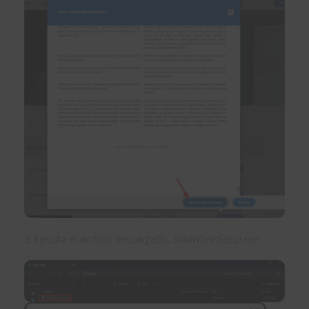
3. Ejecuta el archivo descargado,
SolidWorksSetup.exe
: