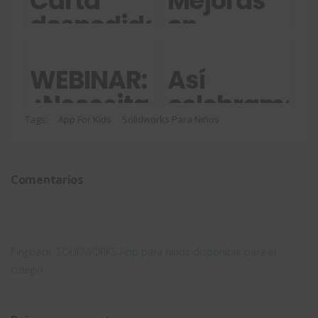
Carta
Mejoras
despedida
en
de un
gestión
alumno
de datos:
WEBINAR:
Así
en
SOLIDWORK
¿Necesitas
celebramos
prácticas
PDM y
reducir el
las
Tags:
App For Kids
Solidworks Para Niños
en
Manage
volumen
fiestas en
Easyworks
2020
de
Easyworks
Comentarios
desechos
de
electricidad?
Pingback:
SOLIDWORKS App para niños disponible para el
colegio