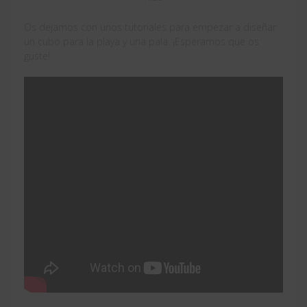
Os dejamos con unos tutoriales para empezar a diseñar
un cubo para la playa y una pala. ¡Esperamos que os
guste!