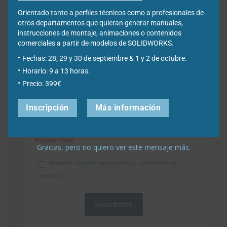
Orientado tanto a perfiles técnicos como a profesionales de
Apellidos
*
otros departamentos que quieran generar manuales,
instrucciones de montaje, animaciones o contenidos
comerciales a partir de modelos de SOLIDWORKS.
Empresa
*
Fechas: 28, 29 y 30 de septiembre & 1 y 2 de octubre.
Horario: 9 a 13 horas.
Precio: 399€
Ciudad
*
Inscripción
Más información
*Required Fields
Gracias, pero no quiero ver este mensaje más.
Acepto la
Directiva de privacidad
y
Condiciones de
utilización