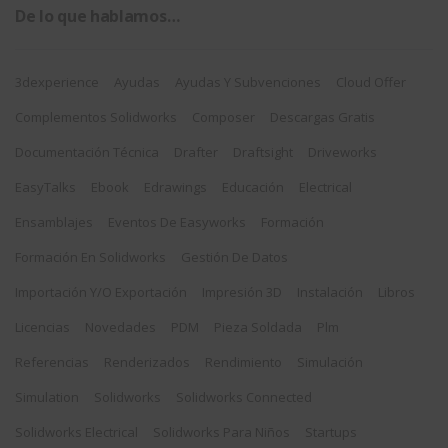
De lo que hablamos…
3dexperience
Ayudas
Ayudas Y Subvenciones
Cloud Offer
Complementos Solidworks
Composer
Descargas Gratis
Documentación Técnica
Drafter
Draftsight
Driveworks
EasyTalks
Ebook
Edrawings
Educación
Electrical
Ensamblajes
Eventos De Easyworks
Formación
Formación En Solidworks
Gestión De Datos
Importación Y/o Exportación
Impresión 3D
Instalación
Libros
Licencias
Novedades
PDM
Pieza Soldada
Plm
Referencias
Renderizados
Rendimiento
Simulación
Simulation
Solidworks
Solidworks Connected
Solidworks Electrical
Solidworks Para Niños
Startups