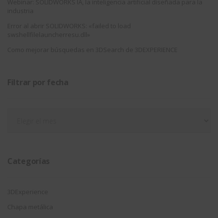
Webinar: SOLIDWORKS IA, la inteligencia artificial diseñada para la
industria
Error al abrir SOLIDWORKS: «failed to load
swshellfilelauncherresu.dll»
Como mejorar búsquedas en 3DSearch de 3DEXPERIENCE
Filtrar por fecha
Filtrar
por
fecha
Categorías
3DExperience
Chapa metálica