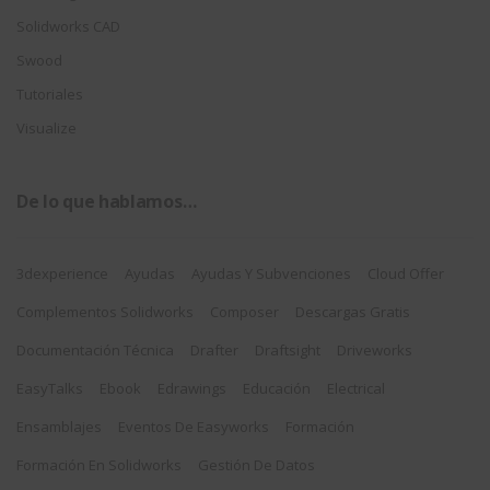
Solidworks CAD
Swood
Tutoriales
Visualize
De lo que hablamos…
3dexperience
Ayudas
Ayudas Y Subvenciones
Cloud Offer
Complementos Solidworks
Composer
Descargas Gratis
Documentación Técnica
Drafter
Draftsight
Driveworks
EasyTalks
Ebook
Edrawings
Educación
Electrical
Ensamblajes
Eventos De Easyworks
Formación
Formación En Solidworks
Gestión De Datos