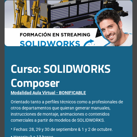
Clos
this
mod
¿Qué estás buscando?
Buscar:
Curso: SOLIDWORKS
Composer
Modalidad Aula Virtual - BONIFICABLE
Orientado tanto a perfiles técnicos como a profesionales de
Newsletter
otros departamentos que quieran generar manuales,
instrucciones de montaje, animaciones o contenidos
comerciales a partir de modelos de SOLIDWORKS.
Déjanos tus datos para poder registrarte en nuestro boletín
Fechas: 28, 29 y 30 de septiembre & 1 y 2 de octubre.
quincenal y consigue un descuento en nuestras formaciones
Horario: 9 a 13 horas.