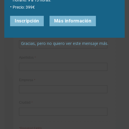
online:
Precio: 399€
Correo electrónico de contacto
*
Inscripción
Más información
Nombre
*
Gracias, pero no quiero ver este mensaje más.
Apellidos
*
Empresa
*
Ciudad
*
*Required Fields