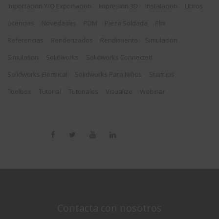
Importación Y/o Exportación
Impresión 3D
Instalación
Libros
Licencias
Novedades
PDM
Pieza Soldada
Plm
Referencias
Renderizados
Rendimiento
Simulación
Simulation
Solidworks
Solidworks Connected
Solidworks Electrical
Solidworks Para Niños
Startups
Toolbox
Tutorial
Tutoriales
Visualize
Webinar
Contacta con nosotros