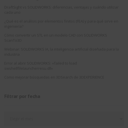
DraftSight vs SOLIDWORKS: diferencias, ventajas y cuándo utilizar
cada uno
¿Qué es el análisis por elementos finitos (FEA) y para qué sirve en
ingeniería?
Cómo convertir un STL en un modelo CAD con SOLIDWORKS
ScanTo3D
Webinar: SOLIDWORKS IA, la inteligencia artificial diseñada para la
industria
Error al abrir SOLIDWORKS: «failed to load
swshellfilelauncherresu.dll»
Como mejorar búsquedas en 3DSearch de 3DEXPERIENCE
Filtrar por fecha
Filtrar
por