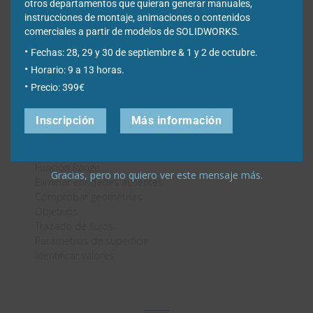
Mallador basado en curvatura de combinado
otros departamentos que quieran generar manuales,
Arquitectura de unión y contacto
instrucciones de montaje, animaciones o contenidos
Conector de la varilla de vinculación
comerciales a partir de modelos de SOLIDWORKS.
Solvers de Simulación
Fechas: 28, 29 y 30 de septiembre & 1 y 2 de octubre.
Rendimiento
Horario: 9 a 13 horas.
Precio: 399€
FLOW SIMULATION 2022
Inscripción
Más información
Trazado de escena
Herramienta de Comparar
Fuente de calor
Función Range
Gracias, pero no quiero ver este mensaje más.
Eliminar entidades ausentes
Comprobar geometrías
Objetivos
Trazado de flujos
Parámetros de superficie
Identificar valores