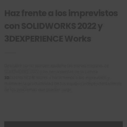
Haz frente a los imprevistos
con SOLIDWORKS 2022 y
3DEXPERIENCE Works
Descubre cómo pueden ayudarte las nuevas mejoras de
SOLIDWORKS 2022 y las herramientas de la cartera
3D
EXPERIENCE® Works a hacer frente a los imprevistos y
mantener la productividad de tus equipos independientemente
de los problemas que puedan surgir.