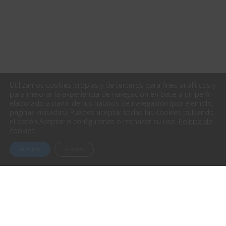
Utilizamos cookies propias y de terceros para fines analíticos y
para mejorar la experiencia de navegación en base a un perfil
elaborado a partir de tus hábitos de navegación (por ejemplo,
páginas visitadas). Puedes aceptar todas las cookies pulsando
el botón Aceptar o configurarlas o rechazar su uso.
Política de
cookies
.
Aceptar
Ajustes
Contacta con nosotros