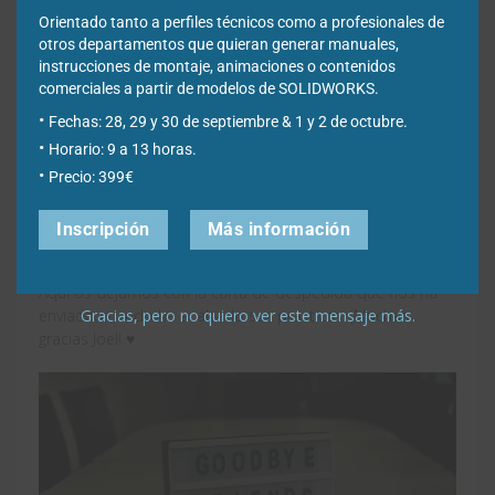
Orientado tanto a perfiles técnicos como a profesionales de
otros departamentos que quieran generar manuales,
Carta despedida de un alumno en
instrucciones de montaje, animaciones o contenidos
prácticas en Easyworks
comerciales a partir de modelos de SOLIDWORKS.
Fechas: 28, 29 y 30 de septiembre & 1 y 2 de octubre.
El año pasado en
Easyworks
Horario: 9 a 13 horas.
tuvimos el enorme placer de que
Joel
Álvarez
nos haya elegido para realizar sus prácticas de la
Precio: 399€
carrera. Joel nos ha aportado frescura, un buen apoyo en
trabajos con SOLIDWORKS, una riquísima tarta de
Inscripción
Más información
bienvenida y nos ha dejado con ganas de más.
Aquí os dejamos con la carta de despedida que nos ha
Gracias, pero no quiero ver este mensaje más.
enviado cuando ha acabado sus prácticas. ¡Muchas
gracias Joel! ♥