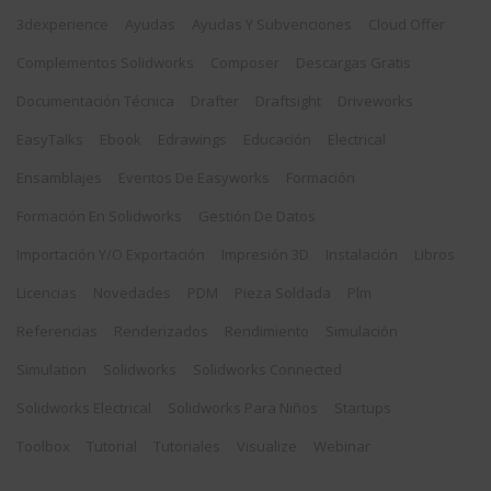
3dexperience
Ayudas
Ayudas Y Subvenciones
Cloud Offer
Complementos Solidworks
Composer
Descargas Gratis
Documentación Técnica
Drafter
Draftsight
Driveworks
EasyTalks
Ebook
Edrawings
Educación
Electrical
Ensamblajes
Eventos De Easyworks
Formación
Formación En Solidworks
Gestión De Datos
Importación Y/o Exportación
Impresión 3D
Instalación
Libros
Licencias
Novedades
PDM
Pieza Soldada
Plm
Referencias
Renderizados
Rendimiento
Simulación
Simulation
Solidworks
Solidworks Connected
Solidworks Electrical
Solidworks Para Niños
Startups
Toolbox
Tutorial
Tutoriales
Visualize
Webinar