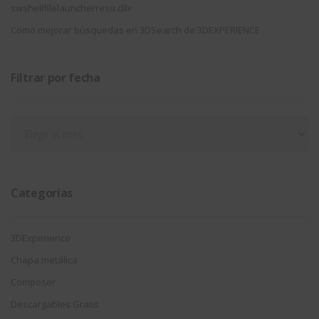
swshellfilelauncherresu.dll»
Como mejorar búsquedas en 3DSearch de 3DEXPERIENCE
Filtrar por fecha
Filtrar
por
fecha
Categorías
3DExperience
Chapa metálica
Composer
Descargables Gratis