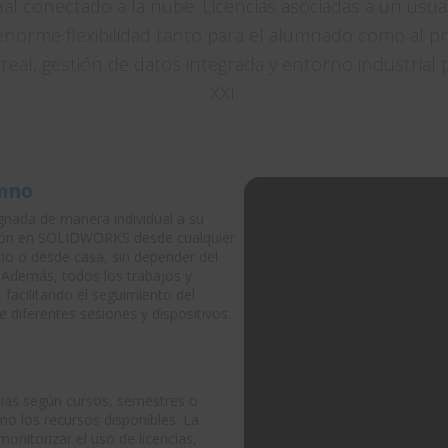
l conectado a la nube. Licencias asociadas a un usua
enorme flexibilidad tanto para el alumnado como al pr
eal, gestión de datos integrada y entorno industrial pa
XXI.
umno
gnada de manera individual a su
sesión en SOLIDWORKS desde cualquier
rio o desde casa, sin depender del
. Además, todos los trabajos y
 facilitando el seguimiento del
e diferentes sesiones y dispositivos.
cias según cursos, semestres o
mo los recursos disponibles. La
nitorizar el uso de licencias,