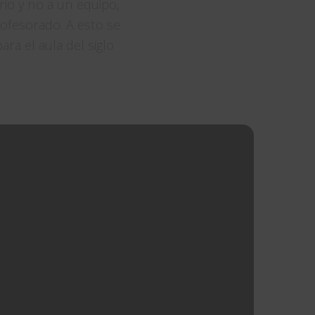
rio y no a un equipo,
ofesorado. A esto se
ra el aula del siglo