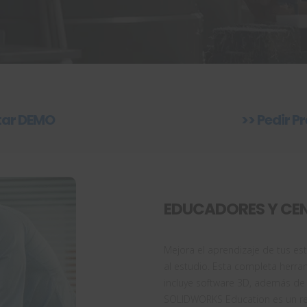
itar DEMO
>> Pedir P
EDUCADORES Y CE
Mejora el aprendizaje de tus e
al estudio. Esta completa herra
incluye software 3D, además de 
SOLIDWORKS Education es un rec