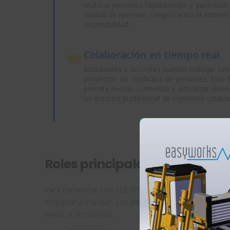
reubicar permisos rápidamente y garantiza
cuando lo necesite, simplificando la adminis
disponibilidad.
Colaboración en tiempo real
Estudiantes y docentes pueden trabajar s
proyectos sin conflictos de versiones. Esto
permite revisar, comentar y actualizar dise
un entorno profesional de ingeniería colabor
Roles principales
Para comenzar con 3DEXPERIENCE, os recomendam
empezar a trabajar. Los demás roles son
compleme
vayáis a desarrollar.