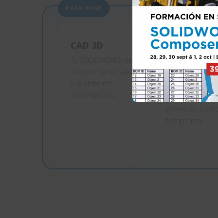
PACK BASE
CAD 3D
PLM y
colaboració
Tu SOLIDWORKS de
siempre conectado a
Infraestructura
la plataforma
colaborativa qu
3DEXPERIENCE.
conecta usuario
proyectos y dat
tiempo real.