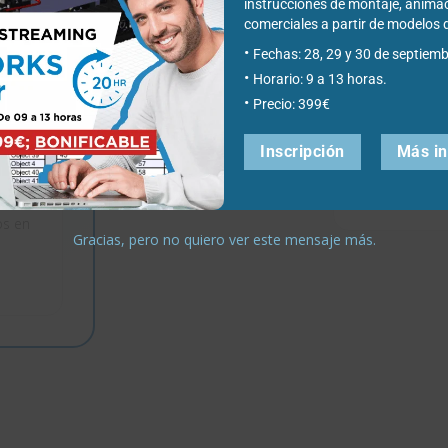
instrucciones de montaje, anima
comerciales a partir de modelo
Project Collaborator
SOLIDWO
Fechas: 28, 29 y 30 de septiemb
Horario: 9 a 13 horas.
xDesign
Gestión de proyectos y
Precio: 399€
archivos con planificación
Modelado para
n
integrada.
D basado 100
Inscripción
Más i
navegador.
e
s,
os en
Gracias, pero no quiero ver este mensaje más.