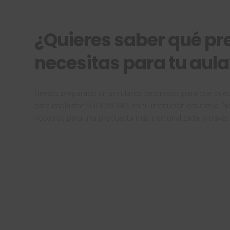
¿Quieres saber qué p
necesitas para tu aula
Hemos preparado un simulador de precios para que pueda
para implantar SOLIDWORKS en tu institución educativa. N
nosotros para una propuesta más personalizada, a través