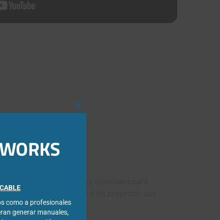
Close
this
module
IDWORKS
na todas las funcionalidades esenciales para
FICABLE
e vuestro plan formativo y los proyectos que
cos como a profesionales
eran generar manuales,