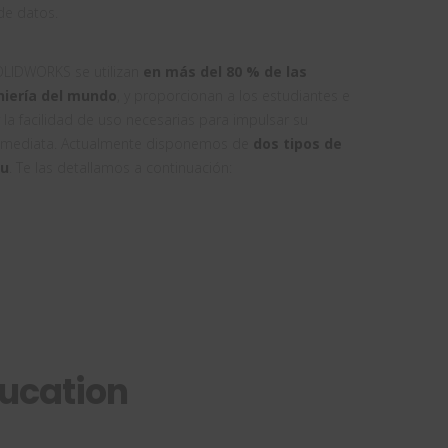
de datos.
OLIDWORKS se utilizan
en más del 80 % de las
niería del mundo
, y proporcionan a los estudiantes e
y la facilidad de uso necesarias para impulsar su
inmediata. Actualmente disponemos de
dos tipos de
du
. Te las detallamos a continuación:
ucation