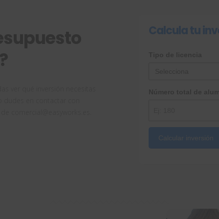
Calcula tu inv
resupuesto
?
Tipo de licencia
s ver qué inversión necesitas
Número total de alu
o dudes en contactar con
 de comercial@easyworks.es.
Calcular inversión