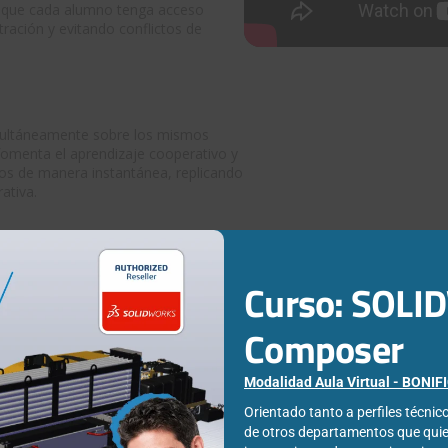
r que cada alumno tenga acceso
tración y evitando conflictos de
imultáneamente sobre los mismos
 fomenta el aprendizaje cooperativo y
ños de manera instantánea, replicando
ativa.
Curso: SOL
Composer
os el
Pack Base
:
CAD 3D + PLM y colaboración
, que proporcio
Modalidad Aula Virtual - BONI
ntos opcionales
que se pueden añadir según las necesidades d
Orientado tanto a perfiles técni
de otros departamentos que qui