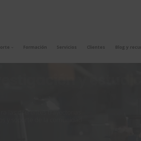
orte
Formación
Servicios
Clientes
Blog y recu
vestigación y estudi
 las diferentes trayectorias
os y soporte de la comunidad.