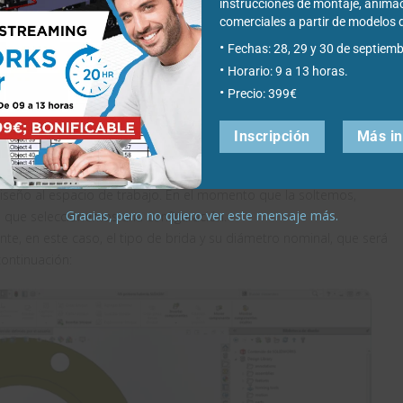
instrucciones de montaje, anima
comerciales a partir de modelo
Fechas: 28, 29 y 30 de septiemb
Horario: 9 a 13 horas.
Precio: 399€
Inscripción
Más i
diseño al espacio de trabajo. En el momento que la soltemos,
Gracias, pero no quiero ver este mensaje más.
 que seleccionemos una configuración.
nte, en este caso, el tipo de brida y su diámetro nominal, que será
continuación: