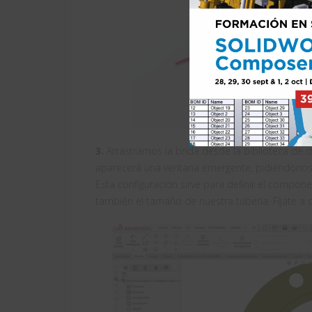
3.
Arrastramos la brida desde la biblioteca de 
aparecerá una ventana emergente, pidiéndonos
Esta configuración sirve para definir el compone
también el tamaño de nuestra tubería. Fíjate a 