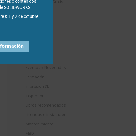
Descargables Gratis
ciones o contenidos
s de SOLIDWORKS.
Draftsight
re & 1 y 2 de octubre.
DriveWorks
Easyworks
Educación
nformación
Electrical
Elysium
Eventos y Novedades
Formación
Impresión 3D
Inspection
Libros recomendados
Licencias e instalación
Mantenimiento
MBD