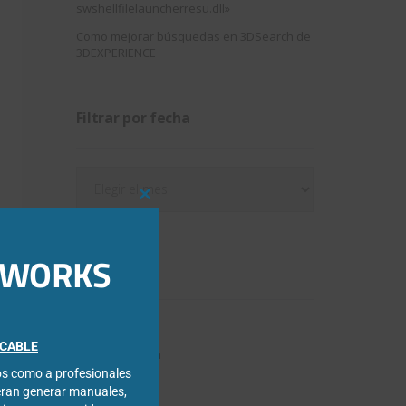
swshellfilelauncherresu.dll»
Como mejorar búsquedas en 3DSearch de
3DEXPERIENCE
Filtrar por fecha
Filtrar
por
Close
fecha
this
module
IDWORKS
Categorías
3DExperience
FICABLE
Chapa metálica
cos como a profesionales
Composer
eran generar manuales,