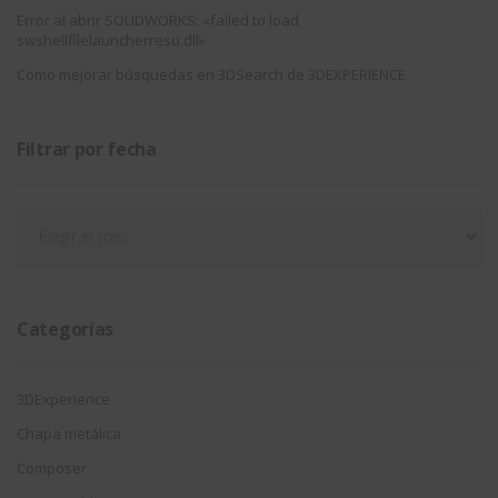
Error al abrir SOLIDWORKS: «failed to load
swshellfilelauncherresu.dll»
Como mejorar búsquedas en 3DSearch de 3DEXPERIENCE
Filtrar por fecha
Filtrar
por
fecha
Categorías
3DExperience
Chapa metálica
Composer