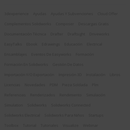
3dexperience
Ayudas
Ayudas Y Subvenciones
Cloud Offer
Complementos Solidworks
Composer
Descargas Gratis
Documentación Técnica
Drafter
Draftsight
Driveworks
EasyTalks
Ebook
Edrawings
Educación
Electrical
Ensamblajes
Eventos De Easyworks
Formación
Formación En Solidworks
Gestión De Datos
Importación Y/o Exportación
Impresión 3D
Instalación
Libros
Licencias
Novedades
PDM
Pieza Soldada
Plm
Referencias
Renderizados
Rendimiento
Simulación
Simulation
Solidworks
Solidworks Connected
Solidworks Electrical
Solidworks Para Niños
Startups
Toolbox
Tutorial
Tutoriales
Visualize
Webinar