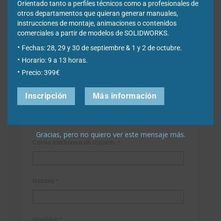
Orientado tanto a perfiles técnicos como a profesionales de
otros departamentos que quieran generar manuales,
instrucciones de montaje, animaciones o contenidos
comerciales a partir de modelos de SOLIDWORKS.
Fechas: 28, 29 y 30 de septiembre & 1 y 2 de octubre.
Horario: 9 a 13 horas.
Newsletter
Precio: 399€
Inscripción
Más información
Déjanos tus datos para poder registrarte en nuestro boletín
quincenal y consigue un descuento en nuestras formaciones
online:
Gracias, pero no quiero ver este mensaje más.
Correo electrónico de contacto
*
Nombre
*
Apellidos
*