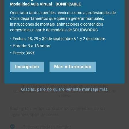
ALUMINIO_TUBO.part… (Cada uno de ellos tendrá
Modalidad Aula Virtual - BONIFICABLE
configuraciones con las dimensiones que hagan
Orientado tanto a perfiles técnicos como a profesionales de
falta.)
otros departamentos que quieran generar manuales,
instrucciones de montaje, animaciones o contenidos
comerciales a partir de modelos de SOLIDWORKS.
Fechas: 28, 29 y 30 de septiembre & 1 y 2 de octubre.
Horario: 9 a 13 horas.
Precio: 399€
Inscripción
Más información
En el Feature Manager se pueden ver todas las
Gracias, pero no quiero ver este mensaje más.
configuraciones con sus dimensiones para este tipo de
tubería.
Routing te permite controlar los parámetros de los
siguientes tipos de piezas:
– Tuberías rígidas y flexibles.