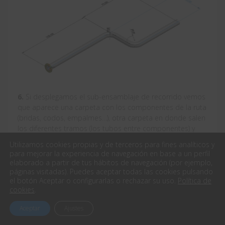
6.
Si desplegamos el sub-ensamblaje de recorrido vemos
que aparece una carpeta con los componentes de la ruta
(bridas, codos, empalmes…), otra carpeta en donde salen
los diferentes tramos (los tubos entre componentes) y
otra con el croquis de la ruta (recorrido).
Utilizamos cookies propias y de terceros para fines analíticos y
para mejorar la experiencia de navegación en base a un perfil
elaborado a partir de tus hábitos de navegación (por ejemplo,
páginas visitadas). Puedes aceptar todas las cookies pulsando
el botón Aceptar o configurarlas o rechazar su uso.
Política de
cookies
.
Aceptar
Ajustes