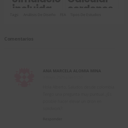
con tu
Simulation
incluida
cordones
simulación
en
de
Tags:
Análisis De Diseño
FEA
Tipos De Estudios
SOLIDWORKS
soldadura
Design
con
Comentarios
Premium
SOLIDWORK
Simulation
– Parte 3
ANA MARCELA ALOMIA MINA
3 mayo, 2020 a las 01:57
Hola Alberto, Saludos desde colombia.
Tengo una pregunta muy puntual. ¿Es
posible hacer elevar un dron en
solidwork?.
Responder