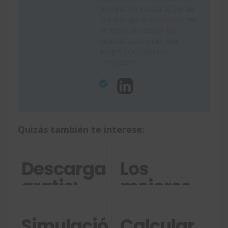
Delineación Industrial. Desde
que trabajo en Easyworks me
he especializado en las
diversas soluciones que
integra SOLIDWORKS
Simulation.
Quizás también te interese:
Descarga
Los
gratis:
mejores
Podemos
cursos de
ayudarte
SOLIDWORK
Simulación
Calcular