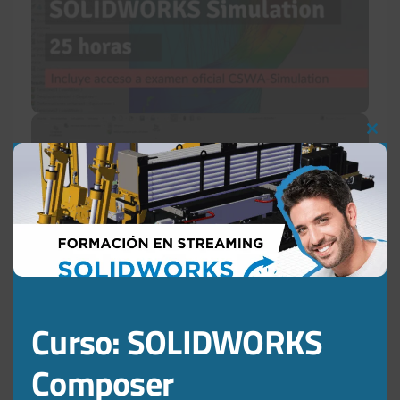
Clos
this
mod
Curso: SOLIDWORKS
Composer