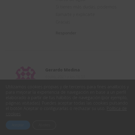
Si tienes más dudas, podemos
llamarte y explicarte
Gracias
Responder
Gerardo Medina
6 julio, 2021 a las 16:53
Utilizamos cookies propias y de terceros para fines analíticos y
Hay posibilidad de realizar Análisis
para mejorar la experiencia de navegación en base a un perfil
estructural Sísmico (en ensambles).
elaborado a partir de tus hábitos de navegación (por ejemplo,
páginas visitadas). Puedes aceptar todas las cookies pulsando
Responder
el botón Aceptar o configurarlas o rechazar su uso.
Política de
cookies
.
Aceptar
Ajustes
Alberto Quintela