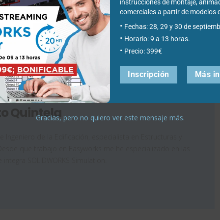
instrucciones de montaje, anima
bril de 2018
, a las
10:30
de la mañana (hora de Península Ibérica-
comerciales a partir de modelo
nuestras webinars gratuitas que hemos preparado. Simplemente
Fechas: 28, 29 y 30 de septiemb
irectamente a la webinar.
Horario: 9 a 13 horas.
Precio: 399€
 qué es Simulation, sus principales funcionalidades, sus ventajas
 surjan.
Inscripción
Más i
to Quintela
Gracias, pero no quiero ver este mensaje más.
 Ingeniero de la Edificación, especialista en Estructuras y
. Desde que trabajo en Easyworks me he especializado en las
e integra SOLIDWORKS Simulation.