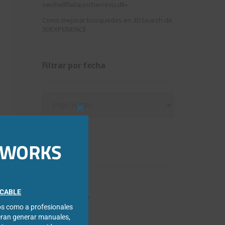
swshellfilelauncherresu.dll»
Como mejorar búsquedas en 3DSearch de
3DEXPERIENCE
Filtrar por fecha
Filtrar
por
Close
fecha
this
module
IDWORKS
Categorías
3DExperience
FICABLE
Chapa metálica
cos como a profesionales
Composer
eran generar manuales,