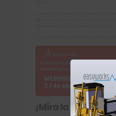
mismo.
La potencia computacional de varios núcleos 
exhaustivos y rentables, y reducir los costes de 
transferencia de calor, dinámica de fluidos, etc.
En esta webinar te contaremos las enormes venta
¡Mira la webinar 