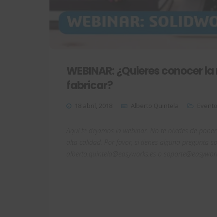
WEBINAR: ¿Quieres conocer la 
fabricar?
18 abril, 2018
Alberto Quintela
Event
Aquí te dejamos la webinar. No te olvides de poner
alta calidad. Por favor, si tienes alguna pregunta 
alberto.quintela@easyworks.es o soporte@easyworks