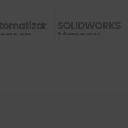
tomatizar
SOLIDWORKS
reas en
Manage:
LIDWORKS:
administració
rende a
de datos
ar macros
avanzada