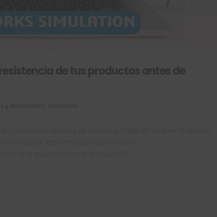
resistencia de tus productos antes de
os y Novedades
,
Simulation
 la configuración del vídeo de Youtube a 1080p HD para ver el vídeo en
sobre la webinar, esperamos que nos la envíes a
.es y te la responderemos lo antes posible