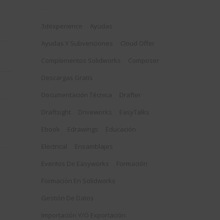
3dexperience
Ayudas
Ayudas Y Subvenciones
Cloud Offer
Complementos Solidworks
Composer
Descargas Gratis
Documentación Técnica
Drafter
Draftsight
Driveworks
EasyTalks
Ebook
Edrawings
Educación
Electrical
Ensamblajes
Eventos De Easyworks
Formación
Formación En Solidworks
Gestión De Datos
Importación Y/o Exportación