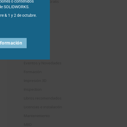
Descargables Gratis
ciones o contenidos
s de SOLIDWORKS.
Draftsight
re & 1 y 2 de octubre.
DriveWorks
Easyworks
Educación
nformación
Electrical
Elysium
Eventos y Novedades
Formación
Impresión 3D
Inspection
Libros recomendados
Licencias e instalación
Mantenimiento
MBD