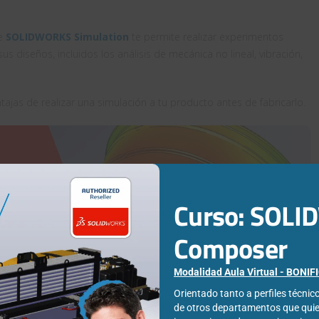
de
SOLIDWORKS Simulation
te permite realizar experimentos
sus diseños, incluidos los análisis de mecánica no lineal, vibración,
jas de realizar una simulación a tu producto antes de fabricarlo.
Curso: SOL
Composer
Modalidad Aula Virtual - BONI
en cualquier momento!
Orientado tanto a perfiles técni
de otros departamentos que qui