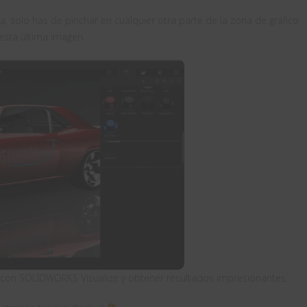
, solo has de pinchar en cualquier otra parte de la zona de gráfico
 esta última imagen.
 con SOLIDWORKS Visualize y obtener resultados impresionantes.