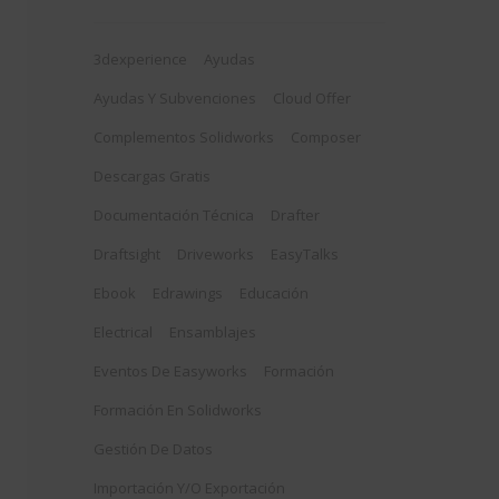
3dexperience
Ayudas
Ayudas Y Subvenciones
Cloud Offer
Complementos Solidworks
Composer
Descargas Gratis
Documentación Técnica
Drafter
Draftsight
Driveworks
EasyTalks
Ebook
Edrawings
Educación
Electrical
Ensamblajes
Eventos De Easyworks
Formación
Formación En Solidworks
Gestión De Datos
Importación Y/o Exportación