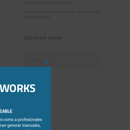
swshellfilelauncherresu.dll»
Como mejorar búsquedas en 3DSearch de
3DEXPERIENCE
Filtrar por fecha
Filtrar
por
Close
fecha
this
module
IDWORKS
Categorías
3DExperience
FICABLE
Chapa metálica
cos como a profesionales
Composer
eran generar manuales,