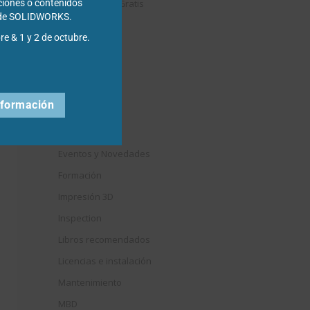
Descargables Gratis
ciones o contenidos
s de SOLIDWORKS.
Draftsight
re & 1 y 2 de octubre.
DriveWorks
Easyworks
Educación
nformación
Electrical
Elysium
Eventos y Novedades
Formación
Impresión 3D
Inspection
Libros recomendados
Licencias e instalación
Mantenimiento
MBD