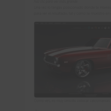
haz clic para ver más grande
Una vez lo tengas posicionado donde te interesa
para ver el resultado, tal y como te muestro en
Como ves, es muy sencillo colocar calcomanías