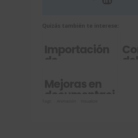
Quizás también te interese:
Importación
Co
de
del
animaciones
re
y estudios de
con
Mejoras en
movimiento
Bo
documentación
de
técnica:
Tags:
Animación
Visualize
SOLIDWORKS
SOLIDWORKS
Composer y
Visualize