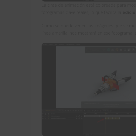
La cinta de animación está coloreada para most
fotogramas clave reales, lo que facilita la
edici
Como se puede ver en las imágenes que se mu
línea amarilla, nos mostrará en ese fotograma l