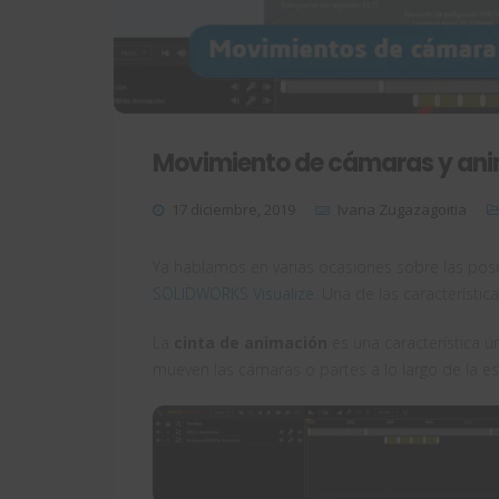
Movimiento de cámaras y anim
17 diciembre, 2019
Ivana Zugazagoitia
Ya hablamos en varias ocasiones sobre las posi
SOLIDWORKS Visualize
. Una de las característic
La
cinta de animación
es una característica 
mueven las cámaras o partes a lo largo de la 