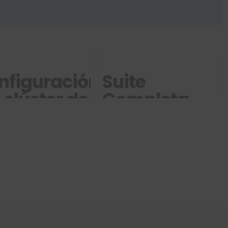
nfiguración
Suite
 clúster de
Completa
nderización
para
 Visualize
Animación
ost
con Visualize
Professional