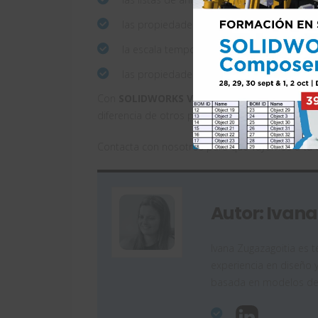
las propiedades de la animación
la escala temporal de la animación
las propiedades de los fotogramas clave.
Con
SOLIDWORKS Visualize
se puede crear co
diferencia de otros programas de renderizado. 
Contacta con nosotros para que vayamos a tu
Autor: Ivan
Ivana Zugazagoitia es
experiencia en diseño 
basada en modelos de 