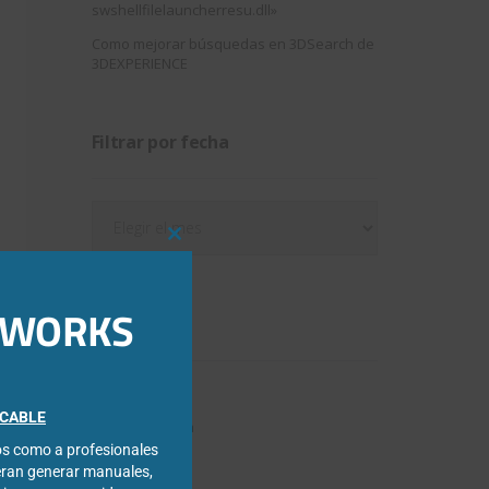
swshellfilelauncherresu.dll»
Como mejorar búsquedas en 3DSearch de
3DEXPERIENCE
Filtrar por fecha
Filtrar
por
Close
fecha
this
module
IDWORKS
Categorías
3DExperience
FICABLE
Chapa metálica
cos como a profesionales
Composer
eran generar manuales,