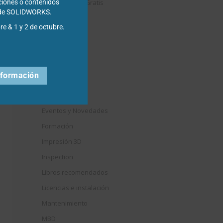
Descargables Gratis
ciones o contenidos
s de SOLIDWORKS.
Draftsight
re & 1 y 2 de octubre.
DriveWorks
Easyworks
Educación
nformación
Electrical
Elysium
Eventos y Novedades
Formación
Impresión 3D
Inspection
Libros recomendados
Licencias e instalación
Mantenimiento
MBD