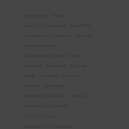
3dexperience
Ayudas
Ayudas Y Subvenciones
Cloud Offer
Complementos Solidworks
Composer
Descargas Gratis
Documentación Técnica
Drafter
Draftsight
Driveworks
EasyTalks
Ebook
Edrawings
Educación
Electrical
Ensamblajes
Eventos De Easyworks
Formación
Formación En Solidworks
Gestión De Datos
Importación Y/o Exportación