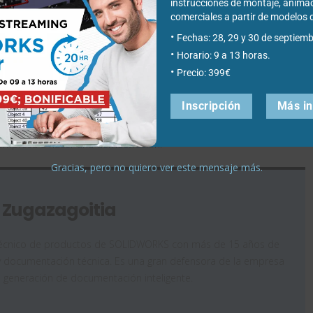
instrucciones de montaje, anima
comerciales a partir de modelo
Fechas: 28, 29 y 30 de septiemb
Horario: 9 a 13 horas.
Precio: 399€
ntenido de una forma muy sencilla, es un programa muy intuitivo a
Inscripción
Más i
¡Dale una oportunidad!
 empresa a
hacer una demostración.
Gracias, pero no quiero ver este mensaje más.
a Zugazagoitia
 técnico de productos de SOLIDWORKS con más de 15 años de
y documentación técnica. Es una gran defensora de la empresa
generación de documentación inteligente.