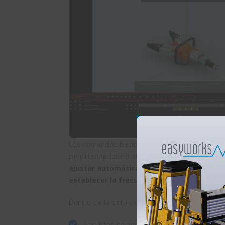
Los comandos básicos permiten
navegar por 
permiten reducir o aumentar la
velocidad de 
ajustar automáticamente
en el último fotog
establecer la frecuencia de imagen de rep
Dentro de la cinta de animación podremos conf
las listas de animaciones