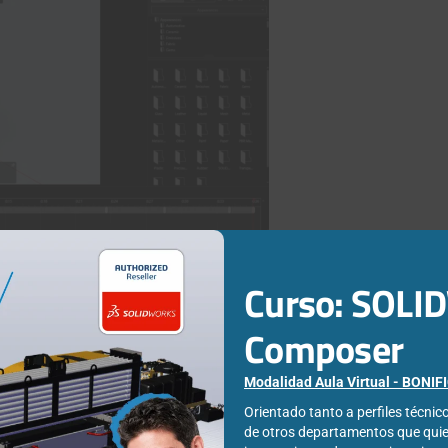
Curso: SOL
la animación
para ver el resultado. Mientras que los avanzados
la animación
, establecer
fotogramas clave
automáticamente,
Composer
rama, ajustar el
área de trabajo
de la línea temporal y
roducción
en tiempo real y renderizarla.
Modalidad Aula Virtual - BONI
igurar también:
Orientado tanto a perfiles técni
de otros departamentos que qui