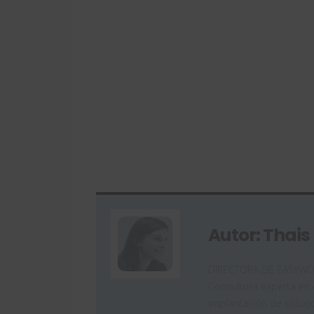
Autor: Thais
DIRECTORA DE EASYWORKS
Consultora experta en 
implantación de soluc