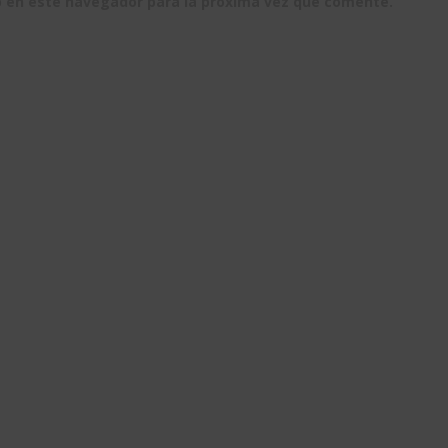
b en este navegador para la próxima vez que comente.