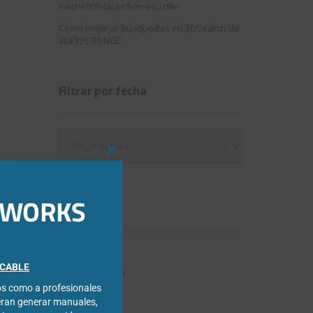
swshellfilelauncherresu.dll»
Como mejorar búsquedas en 3DSearch de
3DEXPERIENCE
Filtrar por fecha
Filtrar
por
Close
fecha
this
module
IDWORKS
Categorías
3DExperience
FICABLE
Chapa metálica
cos como a profesionales
Composer
eran generar manuales,