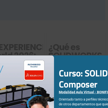
EXPERIENCE
¿Qué es
rld 2026:
SOLIDWORKS
IA
PDM
Curso: SOL
ansforma
Standard?
ingeniería
Composer
ustrial
Modalidad Aula Virtual - BONI
Orientado tanto a perfiles técni
de otros departamentos que qui