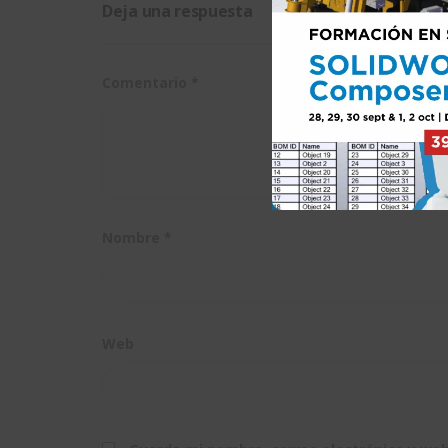
Deja una respuesta
Comentario
*
Nombre
*
Web