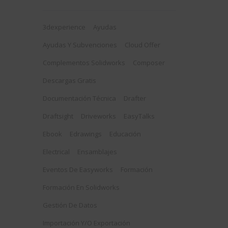
3dexperience
Ayudas
Ayudas Y Subvenciones
Cloud Offer
Complementos Solidworks
Composer
Descargas Gratis
Documentación Técnica
Drafter
Draftsight
Driveworks
EasyTalks
Ebook
Edrawings
Educación
Electrical
Ensamblajes
Eventos De Easyworks
Formación
Formación En Solidworks
Gestión De Datos
Importación Y/o Exportación