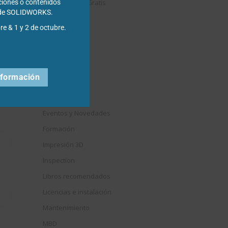
Descargables Gratis
ciones o contenidos
s de SOLIDWORKS.
Draftsight
re & 1 y 2 de octubre.
DriveWorks
Easyworks
Educación
nformación
Electrical
Elysium
Eventos y Novedades
Formación
Impresión 3D
Inspection
Libros recomendados
Licencias e instalación
Mantenimiento
MBD