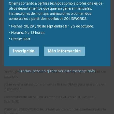
Orientado tanto a perfiles técnicos como a profesionales de
Nota: Es nuestra responsabilidad proteger su privacidad y le garantizamos
otros departamentos que quieran generar manuales,
que sus datos serán completamente confidenciales.
instrucciones de montaje, animaciones o contenidos
comerciales a partir de modelos de SOLIDWORKS.
Fechas: 28, 29 y 30 de septiembre & 1 y 2 de octubre.
Horario: 9 a 13 horas.
Precio: 399€
Entradas recientes
Inscripción
Más información
Cómo reparar relaciones de croquis perdidas o colgantes en
SOLIDWORKS Design
Gracias, pero no quiero ver este mensaje más.
DraftSight vs SOLIDWORKS: diferencias, ventajas y cuándo utilizar
cada uno
¿Qué es el análisis por elementos finitos (FEA) y para qué sirve en
ingeniería?
Cómo convertir un STL en un modelo CAD con SOLIDWORKS
ScanTo3D
Webinar: SOLIDWORKS IA, la inteligencia artificial diseñada para la
industria