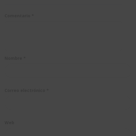
un
con tu
de la
sistema
simulación
3DExperien
Comentario
*
CAD 3D
Nombre
*
Correo electrónico
*
Web