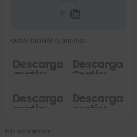
3DEXPERIENCE.
Quizás también te interese:
Descarga
Descarga
gratis:
Gratis:
Informe
Integración
técnico 9
Diseño y
Descarga
Descarga
criterios
Fabricación
gratis:
gratis:
para
Podemos
Conceptos
escoger
ayudarte
básicos
Deja una respuesta