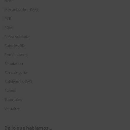
MBD
Mecanizado – CAM
PCB
PDM
Pieza soldada
Ratones 3D
Rendimiento
Simulation
Sin categoría
Solidworks CAD
Swood
Tutoriales
Visualize
De lo que hablamos…