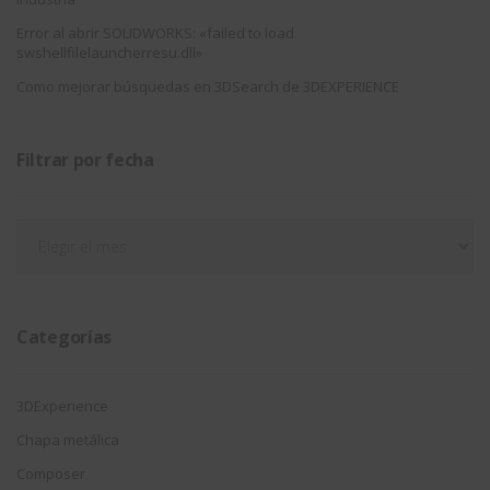
Error al abrir SOLIDWORKS: «failed to load
swshellfilelauncherresu.dll»
Como mejorar búsquedas en 3DSearch de 3DEXPERIENCE
Filtrar por fecha
Filtrar
por
fecha
Categorías
3DExperience
Chapa metálica
Composer