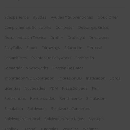
3dexperience
Ayudas
Ayudas Y Subvenciones
Cloud Offer
Complementos Solidworks
Composer
Descargas Gratis
Documentación Técnica
Drafter
Draftsight
Driveworks
EasyTalks
Ebook
Edrawings
Educación
Electrical
Ensamblajes
Eventos De Easyworks
Formación
Formación En Solidworks
Gestión De Datos
Importación Y/o Exportación
Impresión 3D
Instalación
Libros
Licencias
Novedades
PDM
Pieza Soldada
Plm
Referencias
Renderizados
Rendimiento
Simulación
Simulation
Solidworks
Solidworks Connected
Solidworks Electrical
Solidworks Para Niños
Startups
Toolbox
Tutorial
Tutoriales
Visualize
Webinar