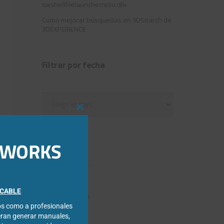
swshellfilelauncherresu.dll»
Como mejorar búsquedas en 3DSearch de
3DEXPERIENCE
Filtrar por fecha
Filtrar
por
Close
fecha
this
module
IDWORKS
Categorías
3DExperience
FICABLE
Chapa metálica
cos como a profesionales
Composer
eran generar manuales,