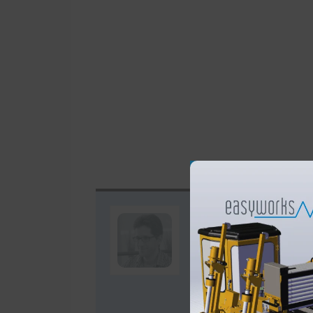
Autor: Alber
Soy Arquitecto Técnico e
Delineación Industrial
diversas soluciones qu