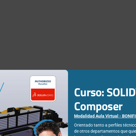
Curso: SOL
to Quintela
Composer
 Ingeniero de la Edificación, especialista en Estructuras y
Modalidad Aula Virtual - BONI
. Desde que trabajo en Easyworks me he especializado en las
Orientado tanto a perfiles técni
e integra SOLIDWORKS Simulation.
de otros departamentos que qui