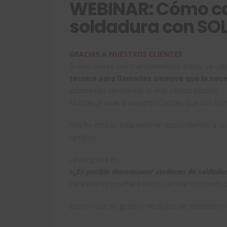
WEBINAR: Cómo ca
soldadura con SO
GRACIAS A NUESTROS CLIENTES
Si eres cliente con mantenimiento activo, ya sa
técnico para llamarles siempre que lo nece
intentamos resolverlas lo más rápido posible.
Muchas gracias a nuestros clientes que nos ma
Hoy he creado esta webinar respondiendo a una
también.
La pregunta es:
«¿Es posible dimensionar cordones de soldad
Para ello os enseñaré cómo calcular cordones d
Espero que os guste o no dejéis de mandarnos