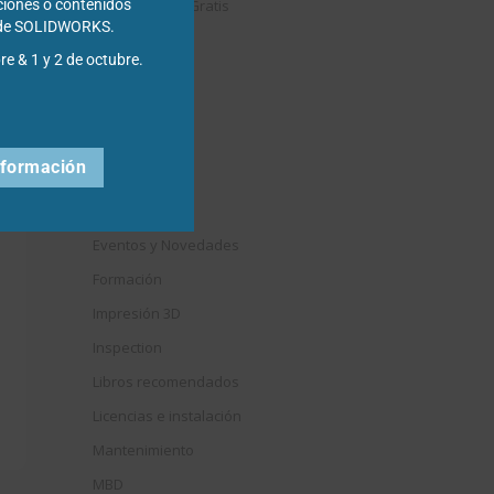
Descargables Gratis
ciones o contenidos
s de SOLIDWORKS.
Draftsight
re & 1 y 2 de octubre.
DriveWorks
Easyworks
Educación
nformación
Electrical
Elysium
Eventos y Novedades
Formación
Impresión 3D
Inspection
Libros recomendados
Licencias e instalación
Mantenimiento
MBD