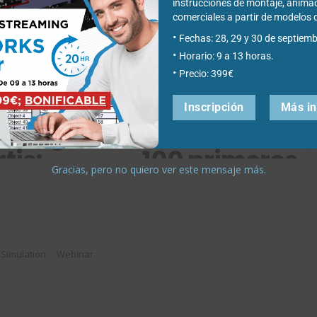
instrucciones de montaje, anima
comerciales a partir de modelo
Fechas: 28, 29 y 30 de septiemb
Horario: 9 a 13 horas.
Precio: 399€
Inscripción
Más i
scarga
Webinar: Mis
tis:
100 primeros
Gracias, pero no quiero ver este mensaje más.
mulación
días con
 mejor
SOLIDWORKS
uipamiento
Electrical
ustrial
Simulation
Webinar