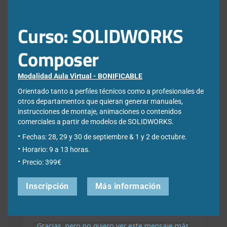
Newsletter
Curso: SOLIDWORKS
Composer
Déjanos tus datos para poder registrarte en nuestro boletín
quincenal y consigue un descuento en nuestras formaciones
online:
Modalidad Aula Virtual - BONIFICABLE
Orientado tanto a perfiles técnicos como a profesionales de
Correo electrónico de contacto
*
otros departamentos que quieran generar manuales,
instrucciones de montaje, animaciones o contenidos
comerciales a partir de modelos de SOLIDWORKS.
Nombre
*
Fechas: 28, 29 y 30 de septiembre & 1 y 2 de octubre.
Horario: 9 a 13 horas.
Precio: 399€
Apellidos
*
Inscripción
Más información
Empresa
*
Gracias, pero no quiero ver este mensaje más.