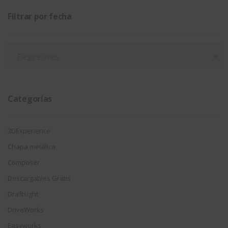
Filtrar por fecha
Filtrar
por
fecha
Categorías
3DExperience
Chapa metálica
Composer
Descargables Gratis
Draftsight
DriveWorks
Easyworks