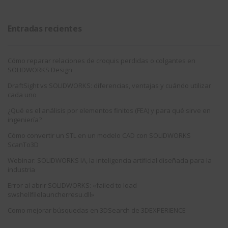
Entradas recientes
Cómo reparar relaciones de croquis perdidas o colgantes en
SOLIDWORKS Design
DraftSight vs SOLIDWORKS: diferencias, ventajas y cuándo utilizar
cada uno
¿Qué es el análisis por elementos finitos (FEA) y para qué sirve en
ingeniería?
Cómo convertir un STL en un modelo CAD con SOLIDWORKS
ScanTo3D
Webinar: SOLIDWORKS IA, la inteligencia artificial diseñada para la
industria
Error al abrir SOLIDWORKS: «failed to load
swshellfilelauncherresu.dll»
Como mejorar búsquedas en 3DSearch de 3DEXPERIENCE