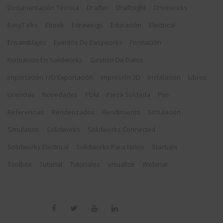
Documentación Técnica
Drafter
Draftsight
Driveworks
EasyTalks
Ebook
Edrawings
Educación
Electrical
Ensamblajes
Eventos De Easyworks
Formación
Formación En Solidworks
Gestión De Datos
Importación Y/o Exportación
Impresión 3D
Instalación
Libros
Licencias
Novedades
PDM
Pieza Soldada
Plm
Referencias
Renderizados
Rendimiento
Simulación
Simulation
Solidworks
Solidworks Connected
Solidworks Electrical
Solidworks Para Niños
Startups
Toolbox
Tutorial
Tutoriales
Visualize
Webinar