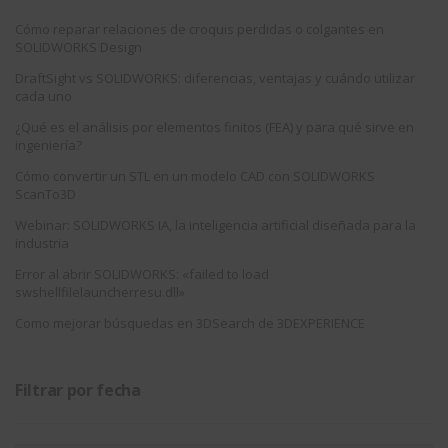
Cómo reparar relaciones de croquis perdidas o colgantes en
SOLIDWORKS Design
DraftSight vs SOLIDWORKS: diferencias, ventajas y cuándo utilizar
cada uno
¿Qué es el análisis por elementos finitos (FEA) y para qué sirve en
ingeniería?
Cómo convertir un STL en un modelo CAD con SOLIDWORKS
ScanTo3D
Webinar: SOLIDWORKS IA, la inteligencia artificial diseñada para la
industria
Error al abrir SOLIDWORKS: «failed to load
swshellfilelauncherresu.dll»
Como mejorar búsquedas en 3DSearch de 3DEXPERIENCE
Filtrar por fecha