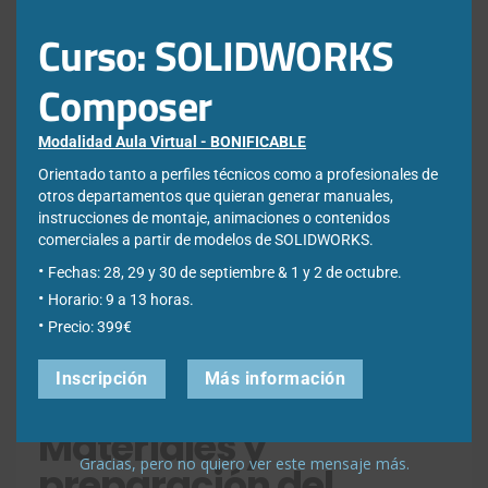
Curso: SOLIDWORKS
Composer
Modalidad Aula Virtual - BONIFICABLE
Orientado tanto a perfiles técnicos como a profesionales de
Si te certificas en SOLIDWORKS, te estás asociando a una
otros departamentos que quieran generar manuales,
marca de nivel mundial. Esto te ayudará a destacar en el
instrucciones de montaje, animaciones o contenidos
competitivo mercado laboral de hoy en día. La
comerciales a partir de modelos de SOLIDWORKS.
certificación es una prueba de tu experiencia y de tu nivel
Fechas: 28, 29 y 30 de septiembre & 1 y 2 de octubre.
de conocimientos en SOLIDWORKS fácilmente
demostrable y reconocido en las empresas industriales.
Horario: 9 a 13 horas.
Precio: 399€
Mejora tu CV incluyendo las habilidades que buscan las
empresas. Destaca a la hora de conseguir un trabajo,
Inscripción
Más información
mantenerlo o incluso ascender en tu puesto actual.
Materiales y
Gracias, pero no quiero ver este mensaje más.
preparación del