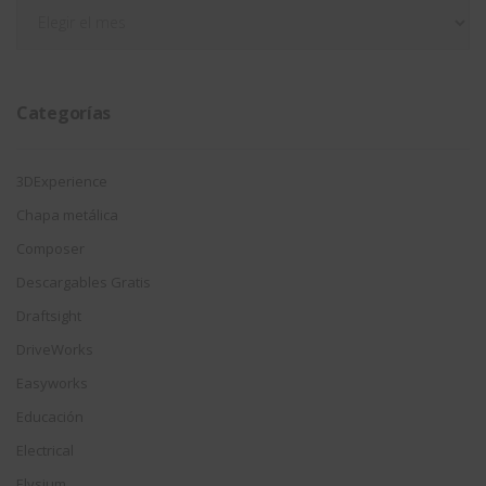
Filtrar
por
fecha
Categorías
3DExperience
Chapa metálica
Composer
Descargables Gratis
Draftsight
DriveWorks
Easyworks
Educación
Electrical
Elysium