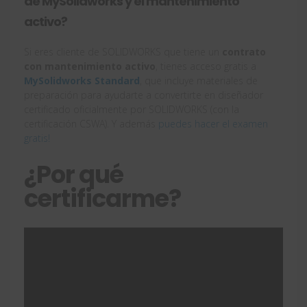
de MySolidworks y el mantenimiento
activo?
Si eres cliente de SOLIDWORKS que tiene un
contrato
con mantenimiento activo
, tienes acceso gratis a
MySolidworks Standard
, que incluye materiales de
preparación para ayudarte a convertirte en diseñador
certificado oficialmente por SOLIDWORKS (con la
certificación CSWA). Y además
puedes hacer el examen
gratis!
¿Por qué
certificarme?