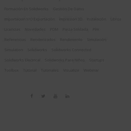
Formación En Solidworks
Gestión De Datos
Importación Y/o Exportación
Impresión 3D
Instalación
Libros
Licencias
Novedades
PDM
Pieza Soldada
Plm
Referencias
Renderizados
Rendimiento
Simulación
Simulation
Solidworks
Solidworks Connected
Solidworks Electrical
Solidworks Para Niños
Startups
Toolbox
Tutorial
Tutoriales
Visualize
Webinar