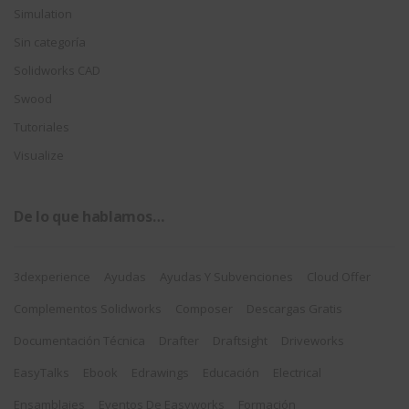
Simulation
Sin categoría
Solidworks CAD
Swood
Tutoriales
Visualize
De lo que hablamos…
3dexperience
Ayudas
Ayudas Y Subvenciones
Cloud Offer
Complementos Solidworks
Composer
Descargas Gratis
Documentación Técnica
Drafter
Draftsight
Driveworks
EasyTalks
Ebook
Edrawings
Educación
Electrical
Ensamblajes
Eventos De Easyworks
Formación