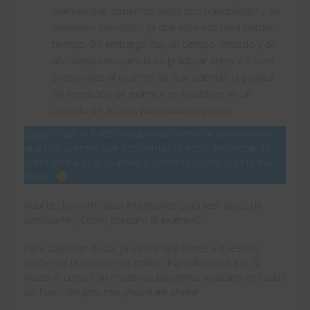
examen que debemos hacer con tranquilidad y sin
ponernos nerviosos, ya que esto nos hará perder
tiempo. Sin embargo, hay un tiempo limitado y de
ahí nuestra insistencia en practicar antes e ir bien
preparados al examen, ya que además la política
de repetición de examen se establece en un
periodo de 30 días para poder repetirlo.
¡Seguro que lo haces estupendamente! Te animamos a
que nos cuentes qué problemas te estás encontrando
antes de hacer el examen o cómo te ha ido si ya lo has
hecho.
Aquí te dejo otro post interesante para leer antes de
certificarte:
¿Cómo preparo el examen?
Para cualquier duda, ya sabes que tienes a nuestros
profes de la plataforma online disponibles para ti. Si
haces el curso con nosotros, podemos ayudarte en todas
las fases del proceso. ¡
Apúntate ahora
!