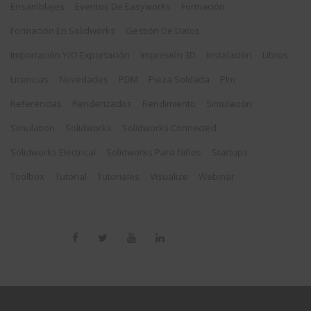
Ensamblajes
Eventos De Easyworks
Formación
Formación En Solidworks
Gestión De Datos
Importación Y/o Exportación
Impresión 3D
Instalación
Libros
Licencias
Novedades
PDM
Pieza Soldada
Plm
Referencias
Renderizados
Rendimiento
Simulación
Simulation
Solidworks
Solidworks Connected
Solidworks Electrical
Solidworks Para Niños
Startups
Toolbox
Tutorial
Tutoriales
Visualize
Webinar