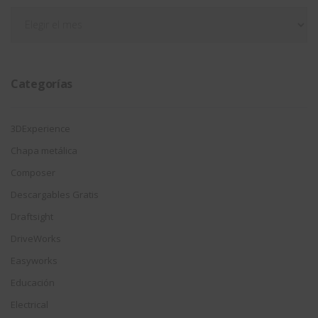
Filtrar
por
fecha
Categorías
3DExperience
Chapa metálica
Composer
Descargables Gratis
Draftsight
DriveWorks
Easyworks
Educación
Electrical