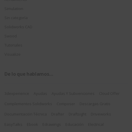
Simulation
Sin categoría
Solidworks CAD
Swood
Tutoriales
Visualize
De lo que hablamos…
3dexperience
Ayudas
Ayudas Y Subvenciones
Cloud Offer
Complementos Solidworks
Composer
Descargas Gratis
Documentación Técnica
Drafter
Draftsight
Driveworks
EasyTalks
Ebook
Edrawings
Educación
Electrical