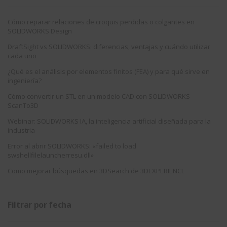
Cómo reparar relaciones de croquis perdidas o colgantes en
SOLIDWORKS Design
DraftSight vs SOLIDWORKS: diferencias, ventajas y cuándo utilizar
cada uno
¿Qué es el análisis por elementos finitos (FEA) y para qué sirve en
ingeniería?
Cómo convertir un STL en un modelo CAD con SOLIDWORKS
ScanTo3D
Webinar: SOLIDWORKS IA, la inteligencia artificial diseñada para la
industria
Error al abrir SOLIDWORKS: «failed to load
swshellfilelauncherresu.dll»
Como mejorar búsquedas en 3DSearch de 3DEXPERIENCE
Filtrar por fecha