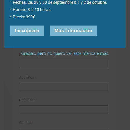
Fechas: 28, 29 y 30 de septiembre & 1 y 2 de octubre.
Horario: 9 a 13 horas.
Déjanos tus datos para poder registrarte en nuestro boletín
quincenal y consigue un descuento en nuestras formaciones
Precio: 399€
online:
Inscripción
Más información
Correo electrónico de contacto
*
Gracias, pero no quiero ver este mensaje más.
Nombre
*
Apellidos
*
Empresa
*
Ciudad
*