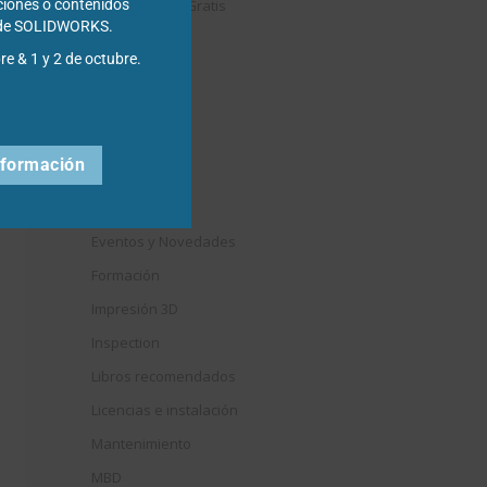
Descargables Gratis
ciones o contenidos
s de SOLIDWORKS.
Draftsight
re & 1 y 2 de octubre.
DriveWorks
Easyworks
Educación
nformación
Electrical
Elysium
Eventos y Novedades
Formación
Impresión 3D
Inspection
Libros recomendados
Licencias e instalación
Mantenimiento
MBD