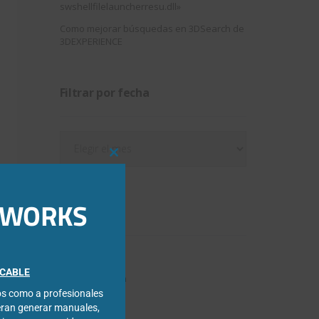
swshellfilelauncherresu.dll»
Como mejorar búsquedas en 3DSearch de
3DEXPERIENCE
Filtrar por fecha
Filtrar
por
Close
fecha
this
module
IDWORKS
Categorías
3DExperience
FICABLE
Chapa metálica
cos como a profesionales
Composer
eran generar manuales,