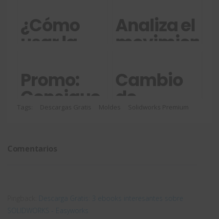
¿Cómo
Analiza el
usar la
movimiento
Biblioteca
de tus
de
ensamblaje
Promo:
Cambio
contenido
con
Consigue
de
en
SOLIDWORK
una
software
Tags:
Descargas Gratis
Moldes
Solidworks Premium
SOLIDWORKS
Motion
licencia
CAD.
Routing?
con
¿Cuál
Comentarios
upgrade
elijo?
gratuito
Pingback:
Descarga Gratis: 3 ebooks interesantes sobre
SOLIDWORKS - Easyworks