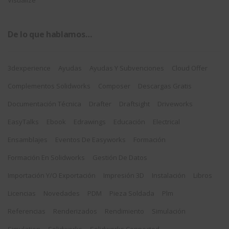
Visualize
De lo que hablamos…
3dexperience
Ayudas
Ayudas Y Subvenciones
Cloud Offer
Complementos Solidworks
Composer
Descargas Gratis
Documentación Técnica
Drafter
Draftsight
Driveworks
EasyTalks
Ebook
Edrawings
Educación
Electrical
Ensamblajes
Eventos De Easyworks
Formación
Formación En Solidworks
Gestión De Datos
Importación Y/o Exportación
Impresión 3D
Instalación
Libros
Licencias
Novedades
PDM
Pieza Soldada
Plm
Referencias
Renderizados
Rendimiento
Simulación