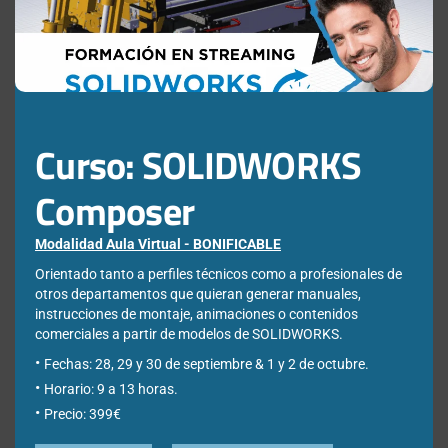
Nombre
*
Apellidos
*
Curso: SOLIDWORKS
Empresa
*
Composer
Ciudad
*
Modalidad Aula Virtual - BONIFICABLE
Orientado tanto a perfiles técnicos como a profesionales de
otros departamentos que quieran generar manuales,
instrucciones de montaje, animaciones o contenidos
*Required Fields
comerciales a partir de modelos de SOLIDWORKS.
Fechas: 28, 29 y 30 de septiembre & 1 y 2 de octubre.
Acepto la
Directiva de privacidad
y
Condiciones de
Horario: 9 a 13 horas.
utilización
Precio: 399€