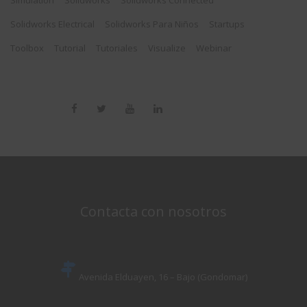
Simulation
Solidworks
Solidworks Connected
Solidworks Electrical
Solidworks Para Niños
Startups
Toolbox
Tutorial
Tutoriales
Visualize
Webinar
Contacta con nosotros
Avenida Elduayen, 16 – Bajo (Gondomar)