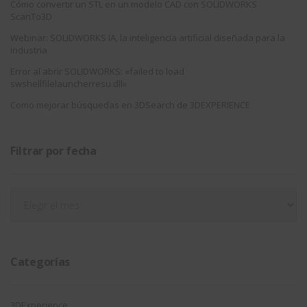
Cómo convertir un STL en un modelo CAD con SOLIDWORKS
ScanTo3D
Webinar: SOLIDWORKS IA, la inteligencia artificial diseñada para la
industria
Error al abrir SOLIDWORKS: «failed to load
swshellfilelauncherresu.dll»
Como mejorar búsquedas en 3DSearch de 3DEXPERIENCE
Filtrar por fecha
Filtrar
por
fecha
Categorías
3DExperience