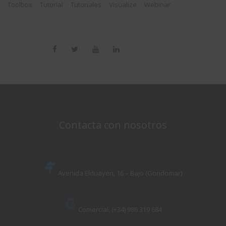
Toolbox
Tutorial
Tutoriales
Visualize
Webinar
Contacta con nosotros
Avenida Elduayen, 16 – Bajo (Gondomar)
Comercial: (+34) 986 319 684