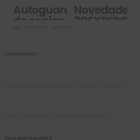
3DExperience
a partir
Autoguardado
Novedades
si soy
de un
de copias
3DEXPERIEN
usuario
ensamblaje
de
2025x
Tags:
Novedades
Solidworks
de
seguridad
FD04
SOLIDWORKS?
en
Comentarios
SOLIDWORKS
Composer
Pingback:
Copias de seguridad en SOLIDWORKS Composer
Pingback:
Infografía: cloud services en SOLIDWORKS
Deja una respuesta