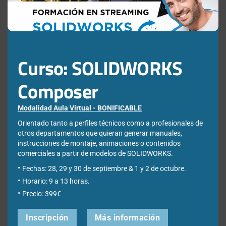
Guarda mi nombre, correo electrónico y web en este
Curso: SOLIDWORKS
navegador para la próxima vez que comente.
Composer
Modalidad Aula Virtual - BONIFICABLE
Orientado tanto a perfiles técnicos como a profesionales de
otros departamentos que quieran generar manuales,
instrucciones de montaje, animaciones o contenidos
comerciales a partir de modelos de SOLIDWORKS.
¿Qué estás buscando?
Fechas: 28, 29 y 30 de septiembre & 1 y 2 de octubre.
Horario: 9 a 13 horas.
Precio: 399€
Buscar:
Inscripción
Más información