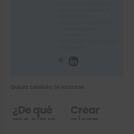
soy ese al que culpar de los
mails con promociones!
Apasionado de la
comunicación, la publicidad y
el marketing intento
"ensamblar" mis
conocimientos al gran trabajo
de Easyworks.
Quizás también te interese:
¿De qué
Crear
me sirve
pieza
la
multicuerpo