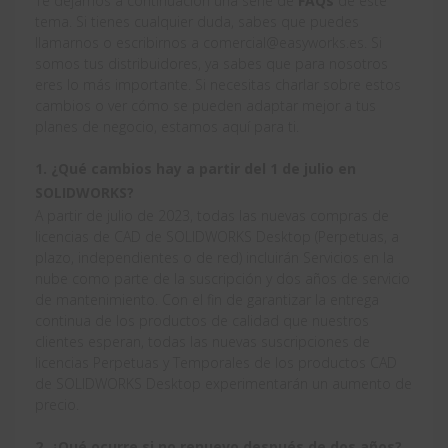
Te dejamos a continuación una serie de
FAQs
de este
tema. Si tienes cualquier duda, sabes que puedes
llamarnos o escribirnos a comercial@easyworks.es. Si
somos tus distribuidores, ya sabes que para nosotros
eres lo más importante. Si necesitas charlar sobre estos
cambios o ver cómo se pueden adaptar mejor a tus
planes de negocio, estamos aquí para ti.
1. ¿Qué cambios hay a partir del 1 de julio en
SOLIDWORKS?
A partir de julio de 2023, todas las nuevas compras de
licencias de CAD de SOLIDWORKS Desktop (Perpetuas, a
plazo, independientes o de red) incluirán Servicios en la
nube como parte de la suscripción y dos años de servicio
de mantenimiento. Con el fin de garantizar la entrega
continua de los productos de calidad que nuestros
clientes esperan, todas las nuevas suscripciones de
licencias Perpetuas y Temporales de los productos CAD
de SOLIDWORKS Desktop experimentarán un aumento de
precio.
2. ¿Qué ocurre si no renuevo después de dos años?