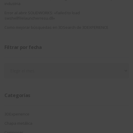
industria
Error al abrir SOLIDWORKS: «failed to load
swshellfilelauncherresu.dll»
Como mejorar búsquedas en 3DSearch de 3DEXPERIENCE
Filtrar por fecha
Filtrar
por
fecha
Categorías
3DExperience
Chapa metálica
Composer