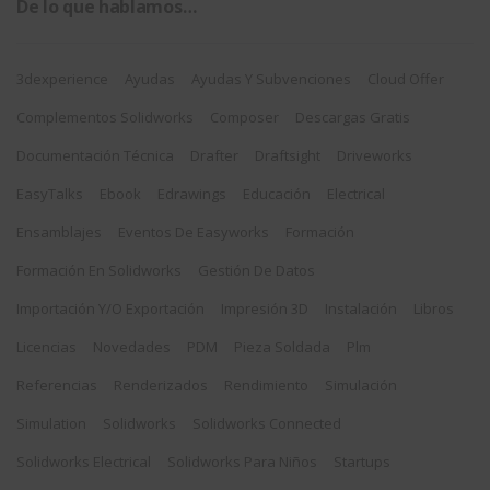
De lo que hablamos…
3dexperience
Ayudas
Ayudas Y Subvenciones
Cloud Offer
Complementos Solidworks
Composer
Descargas Gratis
Documentación Técnica
Drafter
Draftsight
Driveworks
EasyTalks
Ebook
Edrawings
Educación
Electrical
Ensamblajes
Eventos De Easyworks
Formación
Formación En Solidworks
Gestión De Datos
Importación Y/o Exportación
Impresión 3D
Instalación
Libros
Licencias
Novedades
PDM
Pieza Soldada
Plm
Referencias
Renderizados
Rendimiento
Simulación
Simulation
Solidworks
Solidworks Connected
Solidworks Electrical
Solidworks Para Niños
Startups