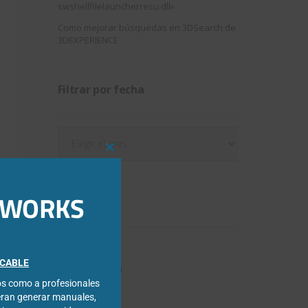
swshellfilelauncherresu.dll»
Como mejorar búsquedas en 3DSearch de
3DEXPERIENCE
Filtrar por fecha
Filtrar
por
Close
fecha
this
module
IDWORKS
Categorías
3DExperience
FICABLE
Chapa metálica
cos como a profesionales
Composer
eran generar manuales,