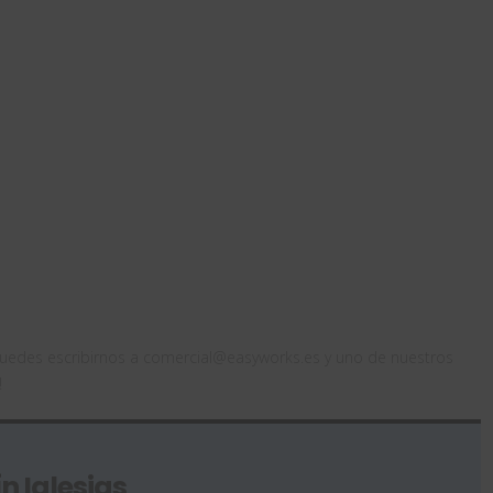
puedes escribirnos a comercial@easyworks.es y uno de nuestros
!
n Iglesias