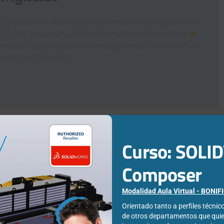
as, graduado en Publicidad y Relaciones Públicas y gestiono el
. ¡Sí, soy ese al que culpar de los mails con promociones!
icación, la publicidad y el marketing intento "ensamblar" mis
trabajo de Easyworks.
Curso: SOL
ómo
Servicios
Composer
adir una
cloud en
encia de
todas las
Modalidad Aula Virtual - BONI
Orientado tanto a perfiles técni
d de
licencias
de otros departamentos que qui