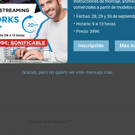
LIDWORKS
SOLIDWORKS
instrucciones de montaje, anima
comerciales a partir de modelo
mi
-
Fechas: 28, 29 y 30 de septiemb
rvidor?
3DExperience
Horario: 9 a 13 horas.
Precio: 399€
World 2023
Inscripción
Más i
Gracias, pero no quiero ver este mensaje más.
Correo electrónico
*