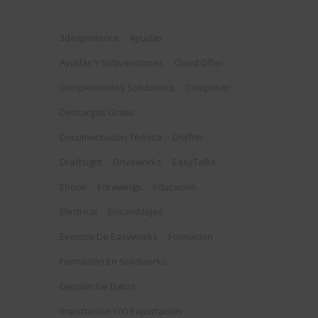
3dexperience
Ayudas
Ayudas Y Subvenciones
Cloud Offer
Complementos Solidworks
Composer
Descargas Gratis
Documentación Técnica
Drafter
Draftsight
Driveworks
EasyTalks
Ebook
Edrawings
Educación
Electrical
Ensamblajes
Eventos De Easyworks
Formación
Formación En Solidworks
Gestión De Datos
Importación Y/o Exportación