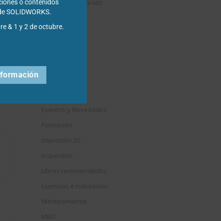
Descargables Gratis
ciones o contenidos
s de SOLIDWORKS.
Draftsight
re & 1 y 2 de octubre.
DriveWorks
Easyworks
Educación
nformación
Electrical
Elysium
Eventos y Novedades
Formación
Impresión 3D
Inspection
Libros recomendados
Licencias e instalación
Mantenimiento
MBD