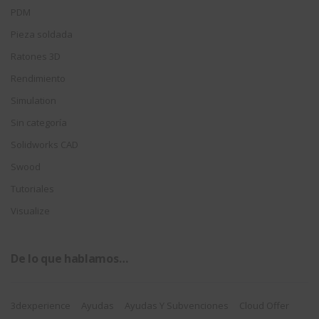
PDM
Pieza soldada
Ratones 3D
Rendimiento
Simulation
Sin categoría
Solidworks CAD
Swood
Tutoriales
Visualize
De lo que hablamos…
3dexperience
Ayudas
Ayudas Y Subvenciones
Cloud Offer