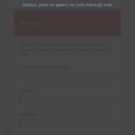
Gracias, pero no quiero ver este mensaje más.
Newsletter
Déjanos tus datos para poder registrarte en nuestro boletín
quincenal y consigue un descuento en nuestras formaciones
online:
Correo electrónico de contacto
*
Nombre
*
Apellidos
*