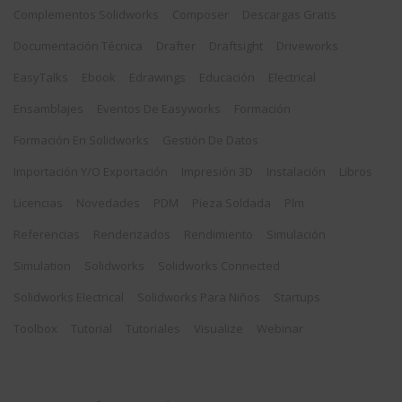
Complementos Solidworks
Composer
Descargas Gratis
Documentación Técnica
Drafter
Draftsight
Driveworks
EasyTalks
Ebook
Edrawings
Educación
Electrical
Ensamblajes
Eventos De Easyworks
Formación
Formación En Solidworks
Gestión De Datos
Importación Y/o Exportación
Impresión 3D
Instalación
Libros
Licencias
Novedades
PDM
Pieza Soldada
Plm
Referencias
Renderizados
Rendimiento
Simulación
Simulation
Solidworks
Solidworks Connected
Solidworks Electrical
Solidworks Para Niños
Startups
Toolbox
Tutorial
Tutoriales
Visualize
Webinar