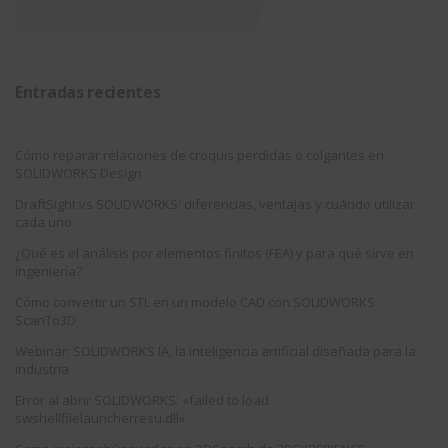
Entradas recientes
Cómo reparar relaciones de croquis perdidas o colgantes en
SOLIDWORKS Design
DraftSight vs SOLIDWORKS: diferencias, ventajas y cuándo utilizar
cada uno
¿Qué es el análisis por elementos finitos (FEA) y para qué sirve en
ingeniería?
Cómo convertir un STL en un modelo CAD con SOLIDWORKS
ScanTo3D
Webinar: SOLIDWORKS IA, la inteligencia artificial diseñada para la
industria
Error al abrir SOLIDWORKS: «failed to load
swshellfilelauncherresu.dll»