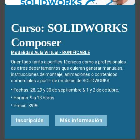
Guarda mi nombre, correo electrónico y web en este
navegador para la próxima vez que comente.
Curso: SOLIDWORKS
Composer
Modalidad Aula Virtual - BONIFICABLE
Orientado tanto a perfiles técnicos como a profesionales
de otros departamentos que quieran generar manuales,
¿Qué estás buscando?
instrucciones de montaje, animaciones o contenidos
comerciales a partir de modelos de SOLIDWORKS.
Fechas: 28, 29 y 30 de septiembre & 1 y 2 de octubre.
Buscar:
Horario: 9 a 13 horas.
Precio: 399€
Inscripción
Más información