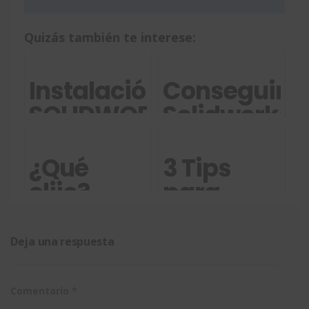
Quizás también te interese:
Instalación
Conseguir
SOLIDWORKS
Solidworks
Visualize
GRATIS
para
¿Qué
3 Tips
estudiantes
elijo?
para
¿Licencias
trabajar
en la
con
Deja una respuesta
nube
estructura
3DEXPERIENCE
soldada
Comentario
*