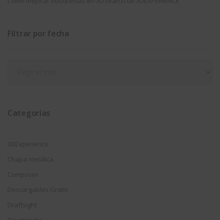
Como mejorar búsquedas en 3DSearch de 3DEXPERIENCE
Filtrar por fecha
Filtrar
por
fecha
Categorías
3DExperience
Chapa metálica
Composer
Descargables Gratis
Draftsight
DriveWorks