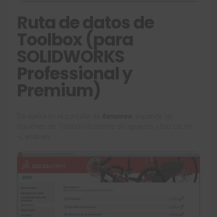
Ruta de datos de
Toolbox (para
SOLIDWORKS
Professional y
Premium)
De vuelta en la pantalla de
Resumen
, expande las
opciones de Toolbox/Asistente de agujeros y haz clic en
«Cambiar».