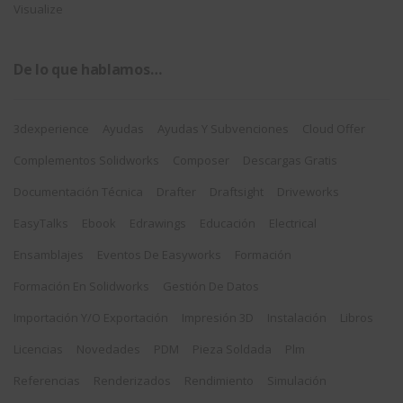
Visualize
De lo que hablamos…
3dexperience
Ayudas
Ayudas Y Subvenciones
Cloud Offer
Complementos Solidworks
Composer
Descargas Gratis
Documentación Técnica
Drafter
Draftsight
Driveworks
EasyTalks
Ebook
Edrawings
Educación
Electrical
Ensamblajes
Eventos De Easyworks
Formación
Formación En Solidworks
Gestión De Datos
Importación Y/o Exportación
Impresión 3D
Instalación
Libros
Licencias
Novedades
PDM
Pieza Soldada
Plm
Referencias
Renderizados
Rendimiento
Simulación