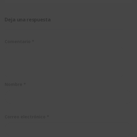
proporcionan
GRATIS a
barras en
más
Solidworks
nuestros
Deja una respuesta
tiempo
planos?
para
Comentario
*
diseñar
Nombre
*
Correo electrónico
*