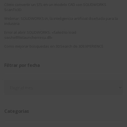
Cómo convertir un STL en un modelo CAD con SOLIDWORKS
ScanTo3D
Webinar: SOLIDWORKS IA, la inteligencia artificial diseñada para la
industria
Error al abrir SOLIDWORKS: «failed to load
swshellfilelauncherresu.dll»
Como mejorar búsquedas en 3DSearch de 3DEXPERIENCE
Filtrar por fecha
Filtrar
por
fecha
Categorías