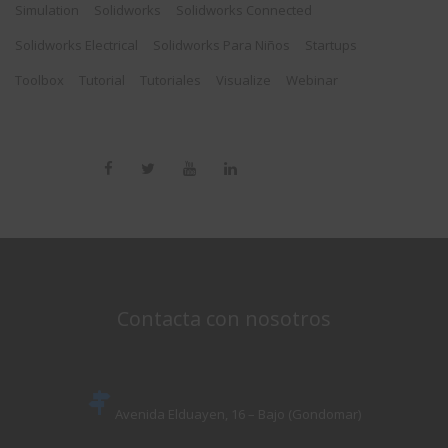
Simulation
Solidworks
Solidworks Connected
Solidworks Electrical
Solidworks Para Niños
Startups
Toolbox
Tutorial
Tutoriales
Visualize
Webinar
Contacta con nosotros
Avenida Elduayen, 16 – Bajo (Gondomar)