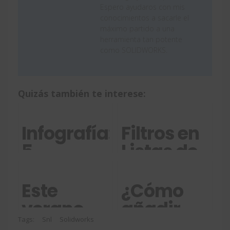
Espero ayudaros con mis
conocimientos a sacarle el
máximo partido a una
herramienta tan potente
como SOLIDWORKS.
Quizás también te interese:
Infografía:
Filtros en
5
Listas de
maneras
Materiales
en que los
con
Este
¿Cómo
Cloud
SOLIDWORK
verano
añadir
Services
accede
código de
Tags:
Snl
Solidworks