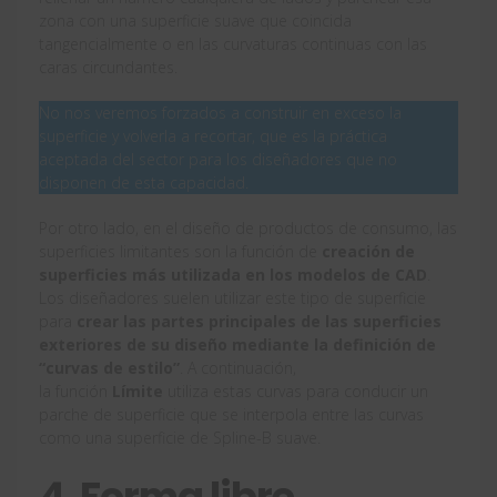
zona con una superficie suave que coincida
tangencialmente o en las curvaturas continuas con las
caras circundantes.
No nos veremos forzados a construir en exceso la
superficie y volverla a recortar, que es la práctica
aceptada del sector para los diseñadores que no
disponen de esta capacidad.
Por otro lado, en el diseño de productos de consumo, las
superficies limitantes son la función de
creación de
superficies más utilizada en los modelos de CAD
.
Los diseñadores suelen utilizar este tipo de superficie
para
crear las partes principales de las superficies
exteriores de su diseño mediante la definición de
“curvas de estilo”
. A continuación,
la función
Límite
utiliza estas curvas para conducir un
parche de superficie que se interpola entre las curvas
como una superficie de Spline-B suave.
4. Forma libre