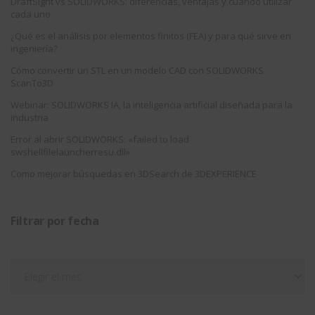
DraftSight vs SOLIDWORKS: diferencias, ventajas y cuándo utilizar
cada uno
¿Qué es el análisis por elementos finitos (FEA) y para qué sirve en
ingeniería?
Cómo convertir un STL en un modelo CAD con SOLIDWORKS
ScanTo3D
Webinar: SOLIDWORKS IA, la inteligencia artificial diseñada para la
industria
Error al abrir SOLIDWORKS: «failed to load
swshellfilelauncherresu.dll»
Como mejorar búsquedas en 3DSearch de 3DEXPERIENCE
Filtrar por fecha
Filtrar
por
fecha