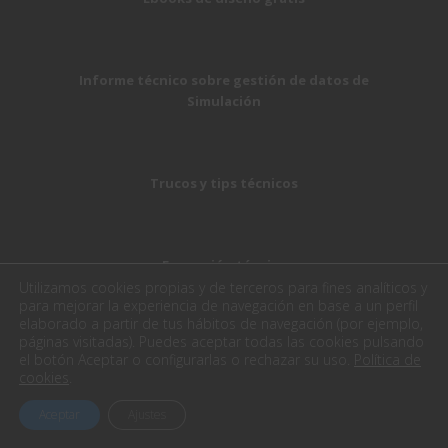
Informe técnico sobre gestión de datos de
Simulación
Trucos y tips técnicos
Formación técnica
Utilizamos cookies propias y de terceros para fines analíticos y
Esto te puede interesar:
para mejorar la experiencia de navegación en base a un perfil
elaborado a partir de tus hábitos de navegación (por ejemplo,
páginas visitadas). Puedes aceptar todas las cookies pulsando
el botón Aceptar o configurarlas o rechazar su uso.
Política de
cookies
.
Servicios de oficina técnica y consultoría
Aceptar
Ajustes