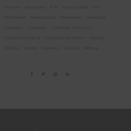
Licencias
Novedades
PDM
Pieza Soldada
Plm
Referencias
Renderizados
Rendimiento
Simulación
Simulation
Solidworks
Solidworks Connected
Solidworks Electrical
Solidworks Para Niños
Startups
Toolbox
Tutorial
Tutoriales
Visualize
Webinar