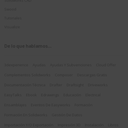
Solidworks CAD
Swood
Tutoriales
Visualize
De lo que hablamos…
3dexperience
Ayudas
Ayudas Y Subvenciones
Cloud Offer
Complementos Solidworks
Composer
Descargas Gratis
Documentación Técnica
Drafter
Draftsight
Driveworks
EasyTalks
Ebook
Edrawings
Educación
Electrical
Ensamblajes
Eventos De Easyworks
Formación
Formación En Solidworks
Gestión De Datos
Importación Y/o Exportación
Impresión 3D
Instalación
Libros