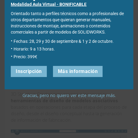
1 comentario
Modalidad Aula Virtual - BONIFICABLE
Orientado tanto a perfiles técnicos como a profesionales de
otros departamentos que quieran generar manuales,
instrucciones de montaje, animaciones o contenidos
comerciales a partir de modelos de SOLIDWORKS.
Fechas: 28, 29 y 30 de septiembre & 1 y 2 de octubre.
3D Structure Creator: crear estructuras
Horario: 9 a 13 horas.
fabricables en la nube
Precio: 399€
Diseña estructuras fabricables con una solución potente,
Inscripción
Más información
intuitiva y basada en navegador. Se llama 3D Structure
Creator y está en la plataforma
3D
EXPERIENCE
.
3D Structure Creator proporciona a los usuarios
Gracias, pero no quiero ver este mensaje más.
herramientas de diseño de modelos asociativos
basados en operaciones para cada etapa del proceso de
diseño, desde el diseño conceptual hasta la generación
de información de fabricación.