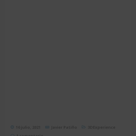
16 julio, 2021
Javier Patiño
3DExperience
1 comentario