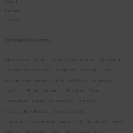
Swood
Tutoriales
Visualize
De lo que hablamos…
3dexperience
Ayudas
Ayudas Y Subvenciones
Cloud Offer
Complementos Solidworks
Composer
Descargas Gratis
Documentación Técnica
Drafter
Draftsight
Driveworks
EasyTalks
Ebook
Edrawings
Educación
Electrical
Ensamblajes
Eventos De Easyworks
Formación
Formación En Solidworks
Gestión De Datos
Importación Y/o Exportación
Impresión 3D
Instalación
Libros
Licencias
Novedades
PDM
Pieza Soldada
Plm