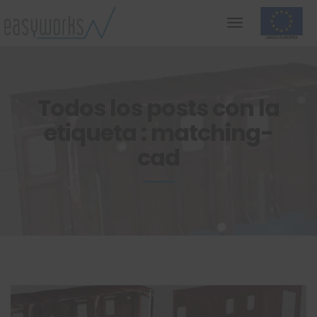
Todos los posts con la
etiqueta : matching-
cad