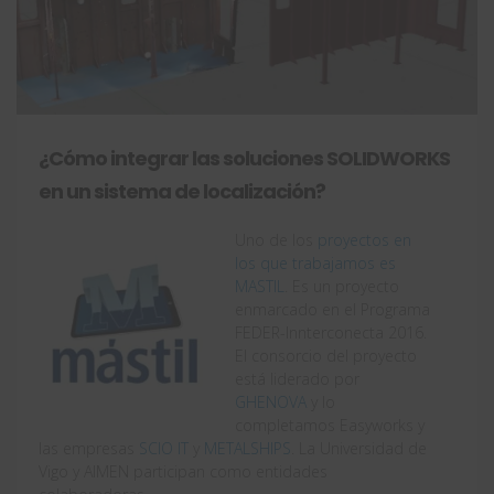
¿Cómo integrar las soluciones SOLIDWORKS
en un sistema de localización?
Uno de los
proyectos en
los que trabajamos es
MASTIL
. Es un proyecto
enmarcado en el Programa
FEDER-Innterconecta 2016.
El consorcio del proyecto
está liderado por
GHENOVA
y lo
completamos Easyworks y
las empresas
SCIO IT
y
METALSHIPS
. La Universidad de
Vigo y AIMEN participan como entidades