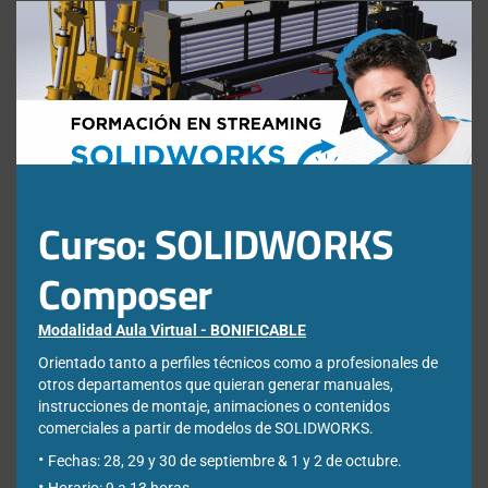
Clos
utilización
this
mod
Nota: Es nuestra responsabilidad proteger su privacidad y le garantizamos
que sus datos serán completamente confidenciales.
Curso: SOLIDWORKS
Composer
Modalidad Aula Virtual - BONIFICABLE
Entradas recientes
Orientado tanto a perfiles técnicos como a profesionales de
otros departamentos que quieran generar manuales,
instrucciones de montaje, animaciones o contenidos
Cómo reparar relaciones de croquis perdidas o colgantes en
SOLIDWORKS Design
comerciales a partir de modelos de SOLIDWORKS.
DraftSight vs SOLIDWORKS: diferencias, ventajas y cuándo utilizar
Fechas: 28, 29 y 30 de septiembre & 1 y 2 de octubre.
cada uno
Horario: 9 a 13 horas.