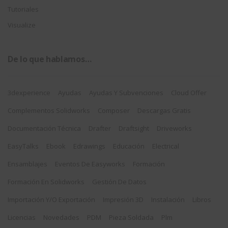
Tutoriales
Visualize
De lo que hablamos…
3dexperience
Ayudas
Ayudas Y Subvenciones
Cloud Offer
Complementos Solidworks
Composer
Descargas Gratis
Documentación Técnica
Drafter
Draftsight
Driveworks
EasyTalks
Ebook
Edrawings
Educación
Electrical
Ensamblajes
Eventos De Easyworks
Formación
Formación En Solidworks
Gestión De Datos
Importación Y/o Exportación
Impresión 3D
Instalación
Libros
Licencias
Novedades
PDM
Pieza Soldada
Plm