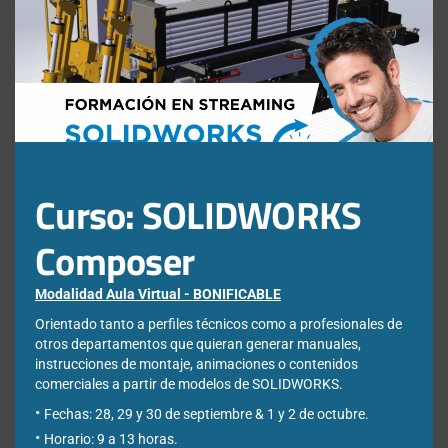
this
mod
Nombre
*
Apellidos
*
Curso: SOLIDWORKS
Empresa
*
Composer
Ciudad
*
Modalidad Aula Virtual - BONIFICABLE
Orientado tanto a perfiles técnicos como a profesionales de
otros departamentos que quieran generar manuales,
instrucciones de montaje, animaciones o contenidos
*Required Fields
comerciales a partir de modelos de SOLIDWORKS.
Fechas: 28, 29 y 30 de septiembre & 1 y 2 de octubre.
Acepto la
Directiva de privacidad
y
Condiciones de
Horario: 9 a 13 horas.