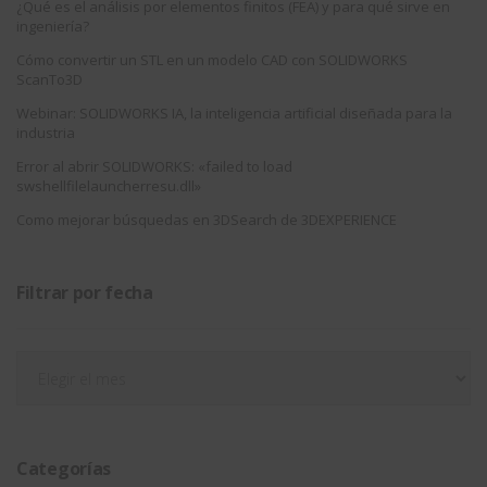
¿Qué es el análisis por elementos finitos (FEA) y para qué sirve en
ingeniería?
Cómo convertir un STL en un modelo CAD con SOLIDWORKS
ScanTo3D
Webinar: SOLIDWORKS IA, la inteligencia artificial diseñada para la
industria
Error al abrir SOLIDWORKS: «failed to load
swshellfilelauncherresu.dll»
Como mejorar búsquedas en 3DSearch de 3DEXPERIENCE
Filtrar por fecha
Filtrar
por
fecha
Categorías