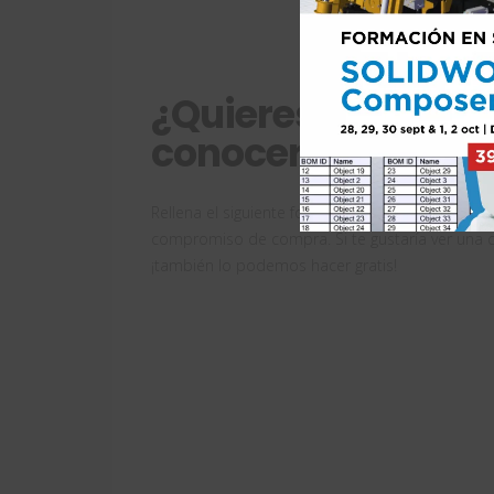
¿Quieres una dem
conocer los precio
Rellena el siguiente formulario y te informamo
compromiso de compra. Si te gustaría ver una 
¡también lo podemos hacer gratis!