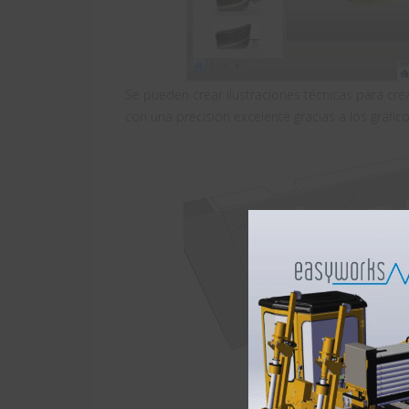
Se pueden crear ilustraciones técnicas para cr
con una precisión excelente gracias a los gráfico