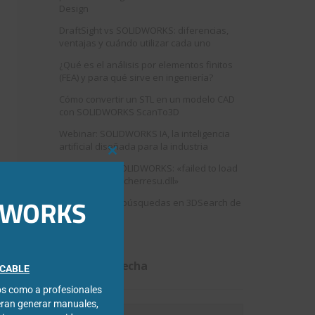
Design
DraftSight vs SOLIDWORKS: diferencias,
ventajas y cuándo utilizar cada uno
¿Qué es el análisis por elementos finitos
(FEA) y para qué sirve en ingeniería?
Cómo convertir un STL en un modelo CAD
con SOLIDWORKS ScanTo3D
Webinar: SOLIDWORKS IA, la inteligencia
artificial diseñada para la industria
Close
Error al abrir SOLIDWORKS: «failed to load
this
swshellfilelauncherresu.dll»
module
IDWORKS
Como mejorar búsquedas en 3DSearch de
3DEXPERIENCE
Filtrar por fecha
FICABLE
cos como a profesionales
eran generar manuales,
Filtrar