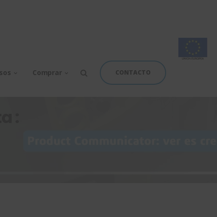
rsos
Comprar
CONTACTO
a :