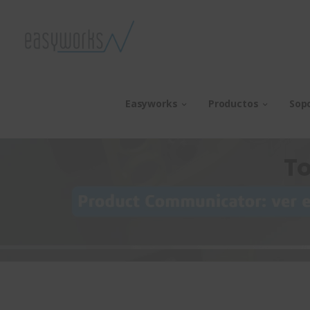
Easyworks
Productos
Sop
To