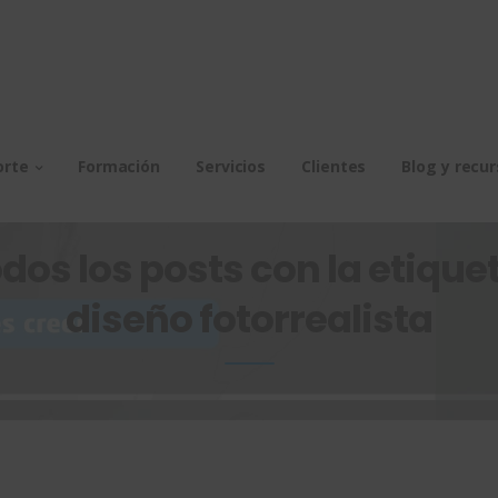
orte
Formación
Servicios
Clientes
Blog y recu
dos los posts con la etiquet
diseño fotorrealista