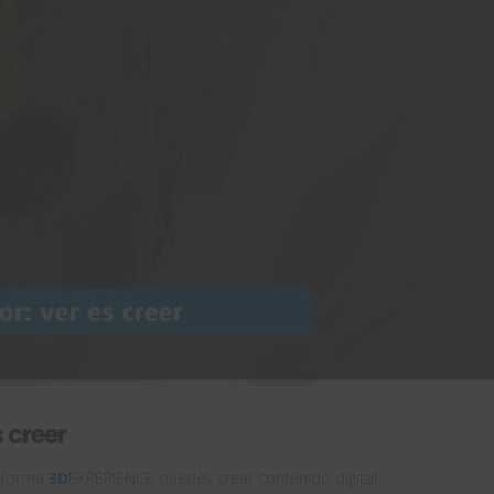
 creer
aforma
3D
EXPERIENCE
puedes crear contenido digital