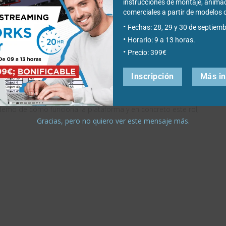
instrucciones de montaje, anima
comerciales a partir de modelo
Fechas: 28, 29 y 30 de septiemb
Horario: 9 a 13 horas.
o personalizada y
Precio: 399€
s?
Inscripción
Más i
s de cómo conseguir la mejor oferta de este momento sin ningún
demo de cómo funciona la plataforma y en concreto este rol,
Gracias, pero no quiero ver este mensaje más.