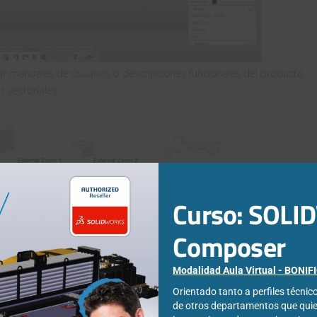
ear manuales de usuarios o descripciones funcionales del producto
s vectoriales.
Curso: SOL
Composer
Modalidad Aula Virtual - BONI
Orientado tanto a perfiles técni
de otros departamentos que qui