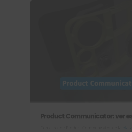
Product Communicator: ver es
Con el rol de Product Communicator de la
plat