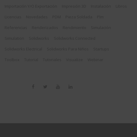
Importación Y/o Exportación
Impresión 3D
Instalación
Libros
Licencias
Novedades
PDM
Pieza Soldada
Plm
Referencias
Renderizados
Rendimiento
Simulación
Simulation
Solidworks
Solidworks Connected
Solidworks Electrical
Solidworks Para Niños
Startups
Toolbox
Tutorial
Tutoriales
Visualize
Webinar