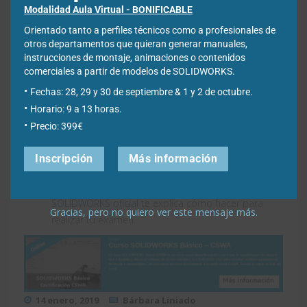
características básicas, propiedades de masa,
Modalidad Aula Virtual - BONIFICABLE
ensamblajes, geometrías de referencia, planos y
Orientado tanto a perfiles técnicos como a profesionales de
otros temas.
otros departamentos que quieran generar manuales,
Practica
para el
examen con los ejercicios de
instrucciones de montaje, animaciones o contenidos
ejemplo
comerciales a partir de modelos de SOLIDWORKS.
Explora la parte de modelado de planos y de
Fechas: 28, 29 y 30 de septiembre & 1 y 2 de octubre.
ensamblajes.
Horario: 9 a 13 horas.
Obtén
el cupón con el código para hacer el
Precio: 399€
examen.
Aquí todos los detalles
.
Compra el
examen aquí
y no te olvides de poner tu
Inscripción
Más información
código de descuento en la zona de ubicarlo.
Haz el examen
desde
esta página de
SOLIDWORKS oficial
te explica cómo hacer para
Gracias, pero no quiero ver este mensaje más.
realizar tu examen.
14 enero, 2019
Bárbara Liniado