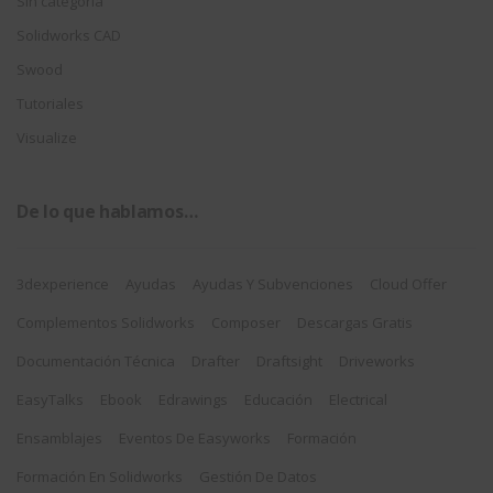
Sin categoría
Solidworks CAD
Swood
Tutoriales
Visualize
De lo que hablamos…
3dexperience
Ayudas
Ayudas Y Subvenciones
Cloud Offer
Complementos Solidworks
Composer
Descargas Gratis
Documentación Técnica
Drafter
Draftsight
Driveworks
EasyTalks
Ebook
Edrawings
Educación
Electrical
Ensamblajes
Eventos De Easyworks
Formación
Formación En Solidworks
Gestión De Datos