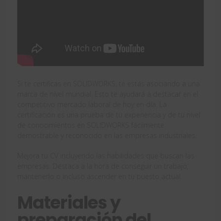
Si te certificas en SOLIDWORKS, te estás asociando a una
marca de nivel mundial. Esto te ayudará a destacar en el
competitivo mercado laboral de hoy en día. La
certificación es una prueba de tu experiencia y de tu nivel
de conocimientos en SOLIDWORKS fácilmente
demostrable y reconocido en las empresas industriales.
Mejora tu CV incluyendo las habilidades que buscan las
empresas. Destaca a la hora de conseguir un trabajo,
mantenerlo o incluso ascender en tu puesto actual.
Materiales y
preparación del