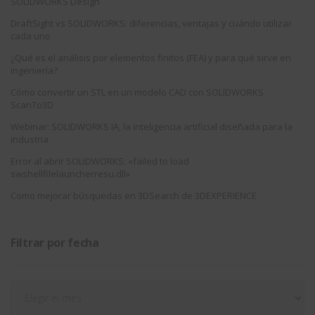
SOLIDWORKS Design
DraftSight vs SOLIDWORKS: diferencias, ventajas y cuándo utilizar
cada uno
¿Qué es el análisis por elementos finitos (FEA) y para qué sirve en
ingeniería?
Cómo convertir un STL en un modelo CAD con SOLIDWORKS
ScanTo3D
Webinar: SOLIDWORKS IA, la inteligencia artificial diseñada para la
industria
Error al abrir SOLIDWORKS: «failed to load
swshellfilelauncherresu.dll»
Como mejorar búsquedas en 3DSearch de 3DEXPERIENCE
Filtrar por fecha
Filtrar
por