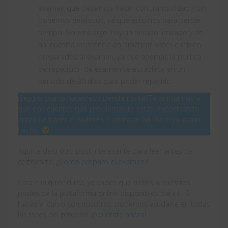
examen que debemos hacer con tranquilidad y sin
ponernos nerviosos, ya que esto nos hará perder
tiempo. Sin embargo, hay un tiempo limitado y de
ahí nuestra insistencia en practicar antes e ir bien
preparados al examen, ya que además la política
de repetición de examen se establece en un
periodo de 30 días para poder repetirlo.
¡Seguro que lo haces estupendamente! Te animamos a
que nos cuentes qué problemas te estás encontrando
antes de hacer el examen o cómo te ha ido si ya lo has
hecho.
Aquí te dejo otro post interesante para leer antes de
certificarte:
¿Cómo preparo el examen?
Para cualquier duda, ya sabes que tienes a nuestros
profes de la plataforma online disponibles para ti. Si
haces el curso con nosotros, podemos ayudarte en todas
las fases del proceso. ¡
Apúntate ahora
!