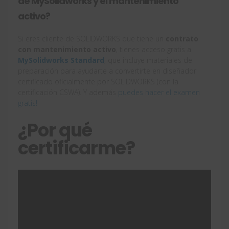
de MySolidworks y el mantenimiento
activo?
Si eres cliente de SOLIDWORKS que tiene un
contrato
con mantenimiento activo
, tienes acceso gratis a
MySolidworks Standard
, que incluye materiales de
preparación para ayudarte a convertirte en diseñador
certificado oficialmente por SOLIDWORKS (con la
certificación CSWA). Y además
puedes hacer el examen
gratis!
¿Por qué
certificarme?