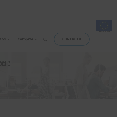
rsos
Comprar
CONTACTO
a :