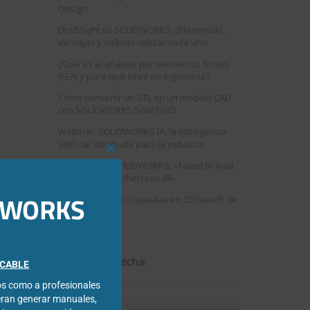
Design
DraftSight vs SOLIDWORKS: diferencias,
ventajas y cuándo utilizar cada uno
¿Qué es el análisis por elementos finitos
(FEA) y para qué sirve en ingeniería?
Cómo convertir un STL en un modelo CAD
con SOLIDWORKS ScanTo3D
Webinar: SOLIDWORKS IA, la inteligencia
artificial diseñada para la industria
Close
Error al abrir SOLIDWORKS: «failed to load
this
swshellfilelauncherresu.dll»
module
IDWORKS
Como mejorar búsquedas en 3DSearch de
3DEXPERIENCE
Filtrar por fecha
FICABLE
cos como a profesionales
eran generar manuales,
Filtrar