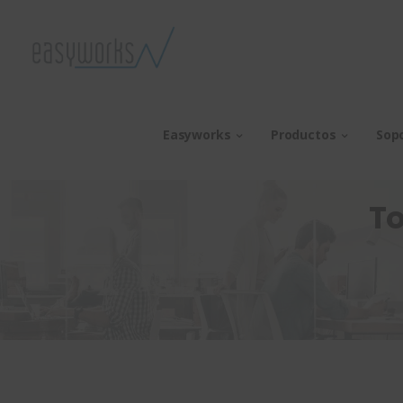
Easyworks
Productos
Sop
To