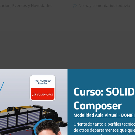
cación
,
Eventos y Novedades
No hay comentarios todavía
Curso: SOL
Composer
Modalidad Aula Virtual - BONI
Orientado tanto a perfiles técni
de otros departamentos que qui