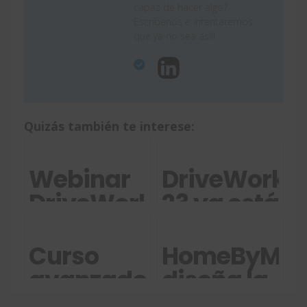
capaz de hacer algo?
Escríbenos e intentaremos
que ya no sea así!!
Quizás también te interese:
Webinar
DriveWorks
DriveWorks
23 ya está
y su
disponible:
automatización
descubre
Curso
HomeByMe:
de
sus
avanzado
diseña la
diseños
novedades
de
casa de