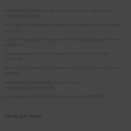
Cómo reparar relaciones de croquis perdidas o colgantes en
SOLIDWORKS Design
DraftSight vs SOLIDWORKS: diferencias, ventajas y cuándo utilizar
cada uno
¿Qué es el análisis por elementos finitos (FEA) y para qué sirve en
ingeniería?
Cómo convertir un STL en un modelo CAD con SOLIDWORKS
ScanTo3D
Webinar: SOLIDWORKS IA, la inteligencia artificial diseñada para la
industria
Error al abrir SOLIDWORKS: «failed to load
swshellfilelauncherresu.dll»
Como mejorar búsquedas en 3DSearch de 3DEXPERIENCE
Filtrar por fecha