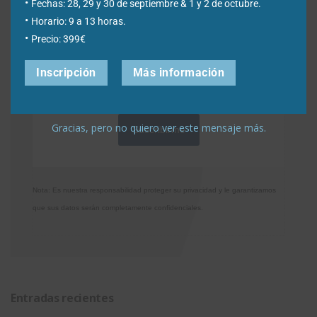
Fechas: 28, 29 y 30 de septiembre & 1 y 2 de octubre.
Horario: 9 a 13 horas.
Precio: 399€
*Required Fields
Inscripción
Más información
Acepto la
Directiva de privacidad
y
Condiciones de
utilización
Gracias, pero no quiero ver este mensaje más.
Nota: Es nuestra responsabilidad proteger su privacidad y le garantizamos
que sus datos serán completamente confidenciales.
Entradas recientes