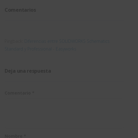
en
SOLIDWORKS
tus
Comentarios
SOLIDWORKS
CAD
sueños en
3D
Pingback:
Diferencias entre SOLIDWORKS Schematics
Standard y Professional - Easyworks
Deja una respuesta
Comentario
*
Nombre
*