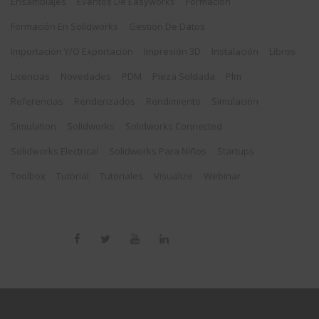
Ensamblajes
Eventos De Easyworks
Formación
Formación En Solidworks
Gestión De Datos
Importación Y/o Exportación
Impresión 3D
Instalación
Libros
Licencias
Novedades
PDM
Pieza Soldada
Plm
Referencias
Renderizados
Rendimiento
Simulación
Simulation
Solidworks
Solidworks Connected
Solidworks Electrical
Solidworks Para Niños
Startups
Toolbox
Tutorial
Tutoriales
Visualize
Webinar