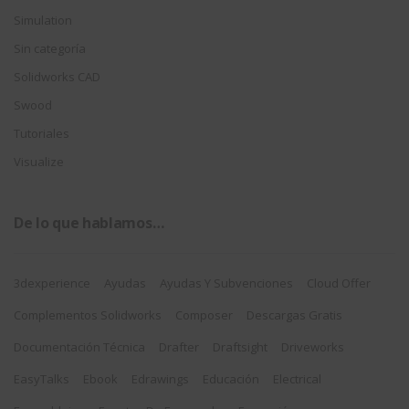
Simulation
Sin categoría
Solidworks CAD
Swood
Tutoriales
Visualize
De lo que hablamos…
3dexperience
Ayudas
Ayudas Y Subvenciones
Cloud Offer
Complementos Solidworks
Composer
Descargas Gratis
Documentación Técnica
Drafter
Draftsight
Driveworks
EasyTalks
Ebook
Edrawings
Educación
Electrical