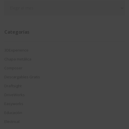
Filtrar
por
fecha
Categorías
3DExperience
Chapa metálica
Composer
Descargables Gratis
Draftsight
DriveWorks
Easyworks
Educación
Electrical