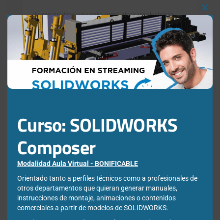
Clos
Déjanos tus datos para poder registrarte en nuestro boletín
quincenal y consigue un descuento en nuestras formaciones
this
online:
mod
Correo electrónico de contacto
*
Nombre
*
Curso: SOLIDWORKS
Apellidos
*
Composer
Modalidad Aula Virtual - BONIFICABLE
Empresa
*
Orientado tanto a perfiles técnicos como a profesionales de
otros departamentos que quieran generar manuales,
instrucciones de montaje, animaciones o contenidos
Ciudad
*
comerciales a partir de modelos de SOLIDWORKS.