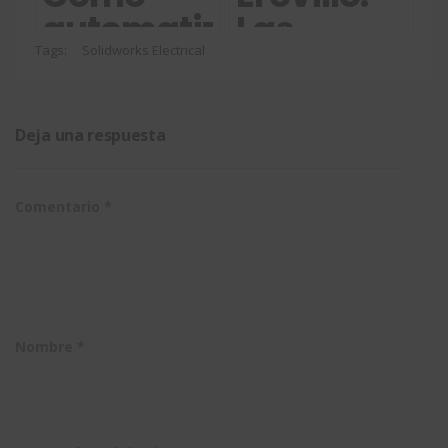
SOLIDWORK
automatizar
Las
Electrical
copias de
limitaciones
Tags:
Solidworks Electrical
seguridad
de los
en
esquemas
Deja una respuesta
SOLIDWORKS
de diseño
Electrical
eléctrico
Comentario
*
tradicional
Nombre
*