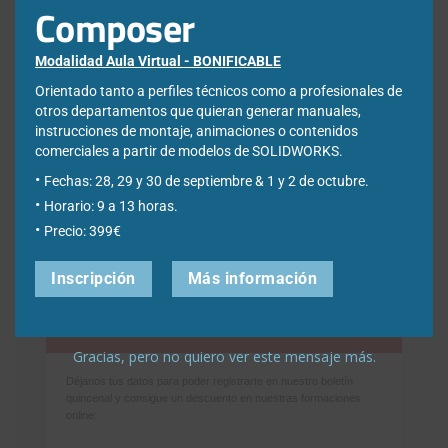
Composer
¿Qué estás buscando?
Modalidad Aula Virtual - BONIFICABLE
Buscar:
Orientado tanto a perfiles técnicos como a profesionales de
otros departamentos que quieran generar manuales,
instrucciones de montaje, animaciones o contenidos
comerciales a partir de modelos de SOLIDWORKS.
Fechas: 28, 29 y 30 de septiembre & 1 y 2 de octubre.
Horario: 9 a 13 horas.
Precio: 399€
Inscripción
Más información
Newsletter
Gracias, pero no quiero ver este mensaje más.
Déjanos tus datos para poder registrarte en nuestro boletín
quincenal y consigue un descuento en nuestras formaciones
online: