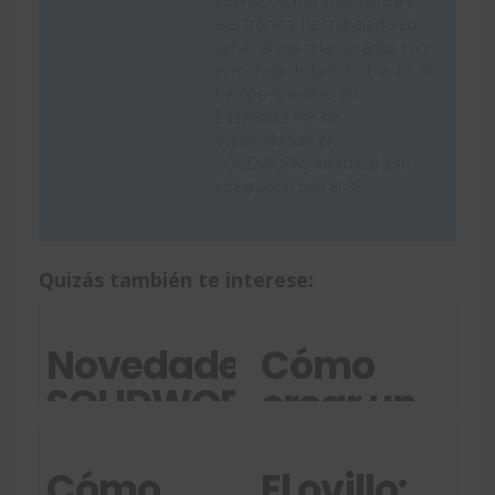
intensificación automática y
electrónica, he trabajado en
varias áreas relacionadas con
el mundo de la industria. En el
tiempo que llevo en
Easyworks me he
especializado en
SOLIDWORKS electrical y su
integración con el 3D.
Quizás también te interese:
Novedades
Cómo
SOLIDWORKS
crear un
Electrical
símbolo
2025
en
Cómo
El ovillo: