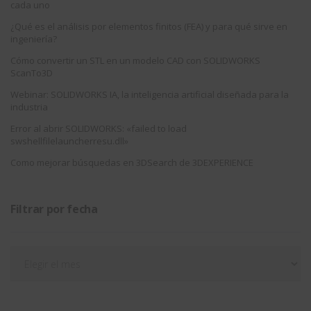
cada uno
¿Qué es el análisis por elementos finitos (FEA) y para qué sirve en
ingeniería?
Cómo convertir un STL en un modelo CAD con SOLIDWORKS
ScanTo3D
Webinar: SOLIDWORKS IA, la inteligencia artificial diseñada para la
industria
Error al abrir SOLIDWORKS: «failed to load
swshellfilelauncherresu.dll»
Como mejorar búsquedas en 3DSearch de 3DEXPERIENCE
Filtrar por fecha
Filtrar
por
fecha