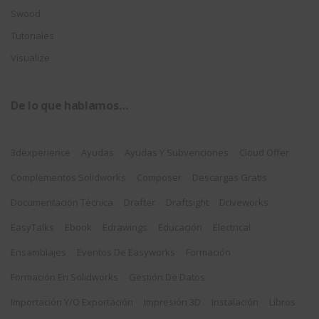
Swood
Tutoriales
Visualize
De lo que hablamos…
3dexperience
Ayudas
Ayudas Y Subvenciones
Cloud Offer
Complementos Solidworks
Composer
Descargas Gratis
Documentación Técnica
Drafter
Draftsight
Driveworks
EasyTalks
Ebook
Edrawings
Educación
Electrical
Ensamblajes
Eventos De Easyworks
Formación
Formación En Solidworks
Gestión De Datos
Importación Y/o Exportación
Impresión 3D
Instalación
Libros