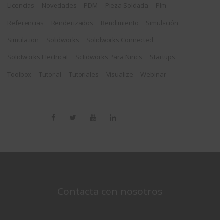
Licencias
Novedades
PDM
Pieza Soldada
Plm
Referencias
Renderizados
Rendimiento
Simulación
Simulation
Solidworks
Solidworks Connected
Solidworks Electrical
Solidworks Para Niños
Startups
Toolbox
Tutorial
Tutoriales
Visualize
Webinar
Contacta con nosotros