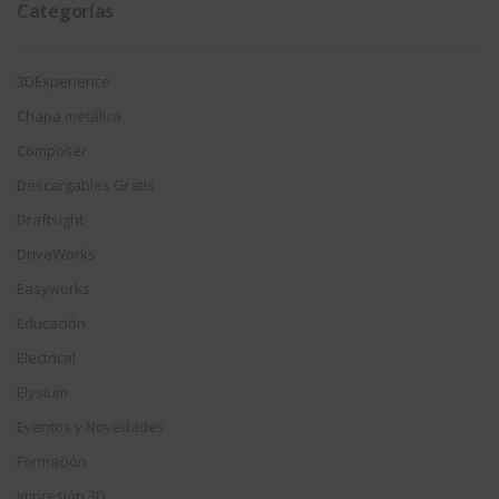
Categorías
3DExperience
Chapa metálica
Composer
Descargables Gratis
Draftsight
DriveWorks
Easyworks
Educación
Electrical
Elysium
Eventos y Novedades
Formación
Impresión 3D