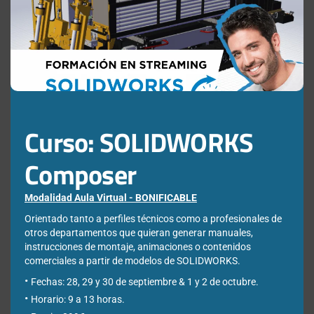
this
Correo electrónico de contacto
*
mod
Nombre
*
Apellidos
*
Curso: SOLIDWORKS
Composer
Empresa
*
Modalidad Aula Virtual - BONIFICABLE
Orientado tanto a perfiles técnicos como a profesionales de
Ciudad
*
otros departamentos que quieran generar manuales,
instrucciones de montaje, animaciones o contenidos
comerciales a partir de modelos de SOLIDWORKS.
Fechas: 28, 29 y 30 de septiembre & 1 y 2 de octubre.
*Required Fields
Horario: 9 a 13 horas.