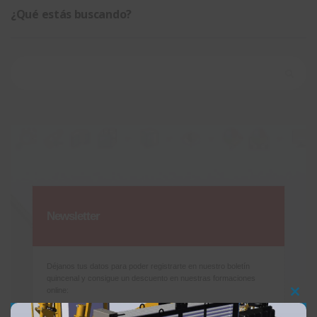
¿Qué estás buscando?
Buscar:
Newsletter
Déjanos tus datos para poder registrarte en nuestro boletín
quincenal y consigue un descuento en nuestras formaciones
online:
Clos