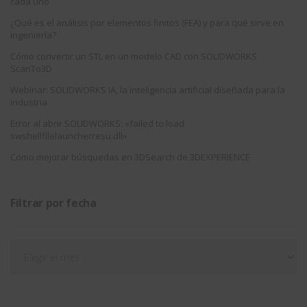
cada uno
¿Qué es el análisis por elementos finitos (FEA) y para qué sirve en
ingeniería?
Cómo convertir un STL en un modelo CAD con SOLIDWORKS
ScanTo3D
Webinar: SOLIDWORKS IA, la inteligencia artificial diseñada para la
industria
Error al abrir SOLIDWORKS: «failed to load
swshellfilelauncherresu.dll»
Como mejorar búsquedas en 3DSearch de 3DEXPERIENCE
Filtrar por fecha
Filtrar
por
fecha