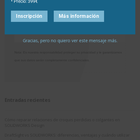
Acepto la
Directiva de privacidad
y
Condiciones de
Precio: 399€
utilización
Inscripción
Más información
Gracias, pero no quiero ver este mensaje más.
Nota: Es nuestra responsabilidad proteger su privacidad y le garantizamos
que sus datos serán completamente confidenciales.
Entradas recientes
Cómo reparar relaciones de croquis perdidas o colgantes en
SOLIDWORKS Design
DraftSight vs SOLIDWORKS: diferencias, ventajas y cuándo utilizar