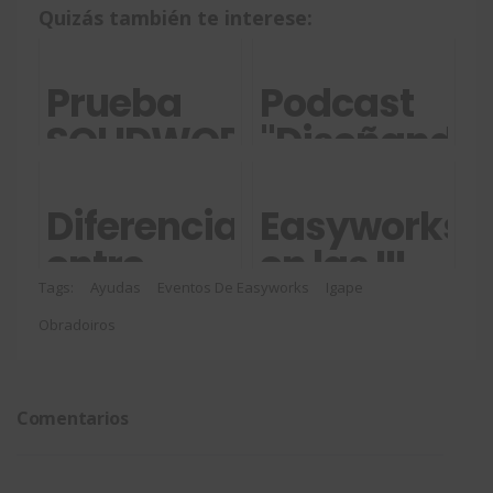
Quizás también te interese:
Prueba
Podcast
SOLIDWORKS
"Diseñando
gratis y
con
toma la
Easyworks"
Diferencias
Easyworks
decisión
entre
en las III
correcta
diseño y
Jornadas
Tags:
Ayudas
Eventos De Easyworks
Igape
Obradoiros
fabricación
empresarial
de
Bergantiños
Comentarios