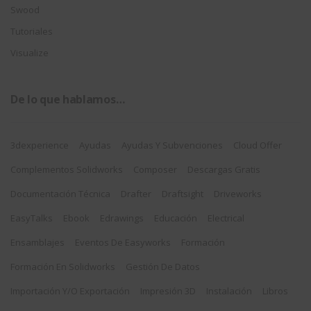
Swood
Tutoriales
Visualize
De lo que hablamos…
3dexperience
Ayudas
Ayudas Y Subvenciones
Cloud Offer
Complementos Solidworks
Composer
Descargas Gratis
Documentación Técnica
Drafter
Draftsight
Driveworks
EasyTalks
Ebook
Edrawings
Educación
Electrical
Ensamblajes
Eventos De Easyworks
Formación
Formación En Solidworks
Gestión De Datos
Importación Y/o Exportación
Impresión 3D
Instalación
Libros