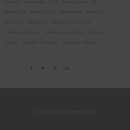
Licencias
Novedades
PDM
Pieza Soldada
Plm
Referencias
Renderizados
Rendimiento
Simulación
Simulation
Solidworks
Solidworks Connected
Solidworks Electrical
Solidworks Para Niños
Startups
Toolbox
Tutorial
Tutoriales
Visualize
Webinar
Contacta con nosotros