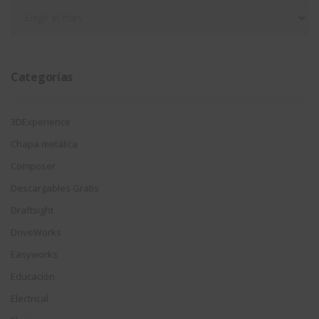
Filtrar
por
fecha
Categorías
3DExperience
Chapa metálica
Composer
Descargables Gratis
Draftsight
DriveWorks
Easyworks
Educación
Electrical