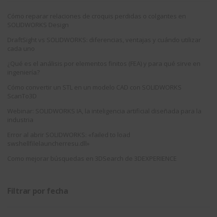
Cómo reparar relaciones de croquis perdidas o colgantes en
SOLIDWORKS Design
DraftSight vs SOLIDWORKS: diferencias, ventajas y cuándo utilizar
cada uno
¿Qué es el análisis por elementos finitos (FEA) y para qué sirve en
ingeniería?
Cómo convertir un STL en un modelo CAD con SOLIDWORKS
ScanTo3D
Webinar: SOLIDWORKS IA, la inteligencia artificial diseñada para la
industria
Error al abrir SOLIDWORKS: «failed to load
swshellfilelauncherresu.dll»
Como mejorar búsquedas en 3DSearch de 3DEXPERIENCE
Filtrar por fecha