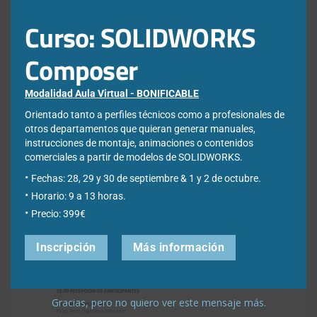
hablado en este
post de ayudas a la industria 4.0
.
Curso: SOLIDWORKS
Mañana,
jueves 12 de julio
, en la sede del CESGA de
Santiago de Compostela (Edificio Cesga s/n, Avenida de
Composer
Vigo) se realiza una presentación de estos obradoiros
que tienen el objetivo de promover la generación de
proyectos colaborativos de digitalización.
Modalidad Aula Virtual - BONIFICABLE
Orientado tanto a perfiles técnicos como a profesionales de
La jornada se desarrollará entre las 10 y las 13:30 horas y
otros departamentos que quieran generar manuales,
acogerá la presentación conjunta de los relatores que se
instrucciones de montaje, animaciones o contenidos
ocuparán de impartir los obradoiros que abordarán, en
comerciales a partir de modelos de SOLIDWORKS.
próximas fechas, materias como la simulación de
Fechas: 28, 29 y 30 de septiembre & 1 y 2 de octubre.
procesos y su integración en sistemas ciberfísicos, big
data y cloud computing, entre otras.
Horario: 9 a 13 horas.
Precio: 399€
A continuación os dejamos el programa. Nosotros
participaremos a las 11 de la mañana, de la mano de
Inscripción
Más información
nuestra directora Thais Pérez
Gracias, pero no quiero ver este mensaje más.