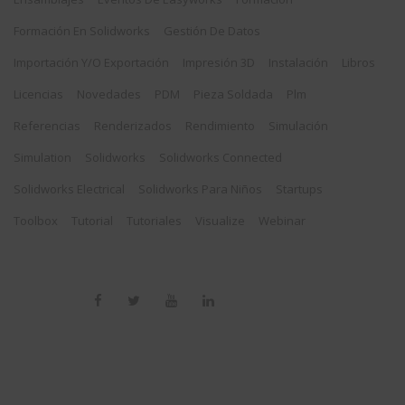
Formación En Solidworks
Gestión De Datos
Importación Y/o Exportación
Impresión 3D
Instalación
Libros
Licencias
Novedades
PDM
Pieza Soldada
Plm
Referencias
Renderizados
Rendimiento
Simulación
Simulation
Solidworks
Solidworks Connected
Solidworks Electrical
Solidworks Para Niños
Startups
Toolbox
Tutorial
Tutoriales
Visualize
Webinar