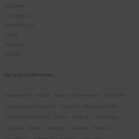
Simulation
Sin categoría
Solidworks CAD
Swood
Tutoriales
Visualize
De lo que hablamos…
3dexperience
Ayudas
Ayudas Y Subvenciones
Cloud Offer
Complementos Solidworks
Composer
Descargas Gratis
Documentación Técnica
Drafter
Draftsight
Driveworks
EasyTalks
Ebook
Edrawings
Educación
Electrical
Ensamblajes
Eventos De Easyworks
Formación